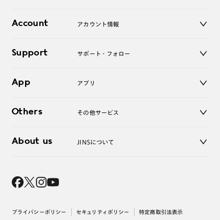
レンズ
店舗
コンタクトレンズ
Account
アカウント情報
オンラインショップ
老眼鏡
キッズ
マイページ／ログイン
Support
アクセサリー
サポート・フォロー
ログアウト
LINE公式アカウント
お知らせ
App
アプリ
よくあるご質問
ご利用ガイド
JINSアプリ
お問い合わせ
Others
その他サービス
3D WEB試着
About us
JINSについて
レンズ交換
オンラインギフト
Magnify Life
価格案内
会社概要
採用情報
法人のお客様
出店について
プライバシーポリシー
セキュリティポリシー
特定商取引法表示