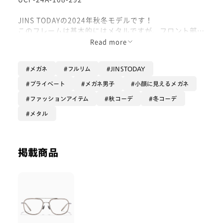
JINS TODAYの2024年秋冬モデルです！
このフレームは基本的にはメタルですが、フロント部分
の素材が変わるのでちょっとしたアクセントになりファ
Read more
ッションアイテム的な役割も果たしてくれます！
メガネ
フルリム
JINSTODAY
オプションは【無敵コーティング】がオススメです！傷
や反射に強くなります！ぜひ！
プライベート
メガネ男子
小顔に見えるメガネ
ファッションアイテム
秋コーデ
冬コーデ
メタル
掲載商品