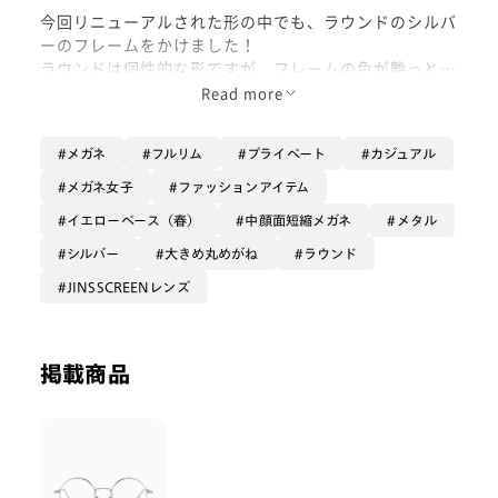
今回リニューアルされた形の中でも、ラウンドのシルバ
ーのフレームをかけました！
ラウンドは個性的な形ですが、フレームの色が艶っとし
たシルバーでどこか知性的にも見えてお気に入りの一本
Read more
として使っていただけるものになっています！
メガネ
フルリム
プライベート
カジュアル
私はJINS SCREEN25%のレンズを一緒に使い、どんな
場所でも使いやすいようにしています！
メガネ女子
ファッションアイテム
イエローベース（春）
中顔面短縮メガネ
メタル
おしゃれ使い日常使い問わず、使いたい方におすすめで
す！
シルバー
大きめ丸めがね
ラウンド
JINSSCREENレンズ
掲載商品