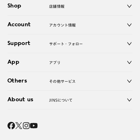
メガネ
Shop
店舗情報
サングラス
レンズ
店舗
コンタクトレンズ
Account
アカウント情報
オンラインショップ
老眼鏡
キッズ
マイページ／ログイン
Support
アクセサリー
サポート・フォロー
ログアウト
LINE公式アカウント
お知らせ
App
アプリ
よくあるご質問
ご利用ガイド
JINSアプリ
お問い合わせ
Others
その他サービス
3D WEB試着
About us
JINSについて
レンズ交換
オンラインギフト
Magnify Life
価格案内
会社概要
採用情報
法人のお客様