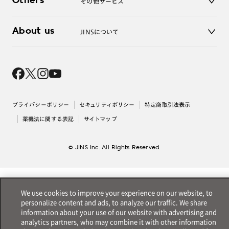
Others
その他サービス
3D WEB試着
About us
JINSについて
レンズ交換
オンラインギフト
Magnify Life
価格案内
会社概要
採用情報
法人のお客様
出店について
プライバシーポリシー
セキュリティポリシー
特定商取引法表示
薬機法に関する表記
サイトマップ
© JINS Inc. All Rights Reserved.
We use cookies to improve your experience on our website, to
personalize content and ads, to analyze our traffic. We share
information about your use of our website with advertising and
analytics partners, who may combine it with other information