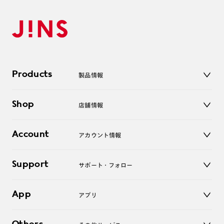
Products
製品情報
メガネ
Shop
店舗情報
サングラス
レンズ
店舗
コンタクトレンズ
Account
アカウント情報
オンラインショップ
老眼鏡
キッズ
マイページ／ログイン
Support
アクセサリー
サポート・フォロー
ログアウト
LINE公式アカウント
お知らせ
App
アプリ
よくあるご質問
ご利用ガイド
JINSアプリ
お問い合わせ