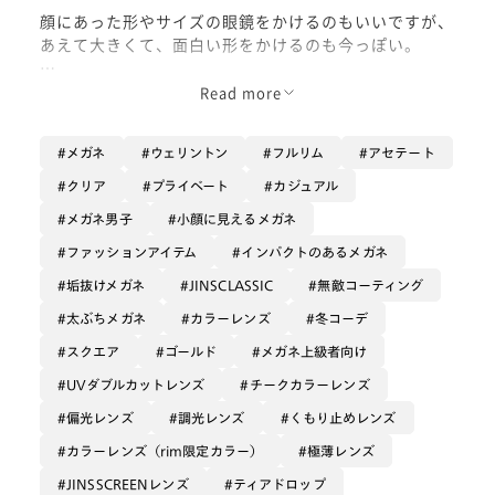
顔にあった形やサイズの眼鏡をかけるのもいいですが、
あえて大きくて、面白い形をかけるのも今っぽい。
度無しのクリアレンズ、もしくはライトカラーをいれて
Read more
も素敵です。
メガネ
ウェリントン
フルリム
アセテート
着用カラー : クリア
クリア
プライベート
カジュアル
メガネ男子
小顔に見えるメガネ
ファッションアイテム
インパクトのあるメガネ
垢抜けメガネ
JINSCLASSIC
無敵コーティング
太ぶちメガネ
カラーレンズ
冬コーデ
スクエア
ゴールド
メガネ上級者向け
UVダブルカットレンズ
チークカラーレンズ
偏光レンズ
調光レンズ
くもり止めレンズ
カラーレンズ（rim限定カラー）
極薄レンズ
JINSSCREENレンズ
ティアドロップ