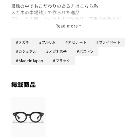
黒縁の中でもこだわりのある方はこちら💁
メガネの本場鯖江で作られた逸品
フレームの艶、リベットの形や色味、丁番の作りなどど
こをとっても鯖江の職人さんたちの技術が光る素晴らし
Read more
い一本です☝️
メガネ
フルリム
アセテート
プライベート
一部店舗限定商品なので是非オンラインにて！
カジュアル
メガネ男子
ボストン
MadeinJapan
ブラック
掲載商品