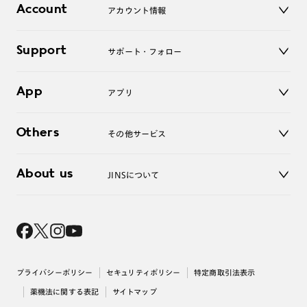
コンタクトレンズ
Account
アカウント情報
オンラインショップ
老眼鏡
キッズ
マイページ／ログイン
Support
アクセサリー
サポート・フォロー
ログアウト
LINE公式アカウント
お知らせ
App
アプリ
よくあるご質問
ご利用ガイド
JINSアプリ
お問い合わせ
Others
その他サービス
3D WEB試着
About us
JINSについて
レンズ交換
オンラインギフト
Magnify Life
価格案内
会社概要
採用情報
法人のお客様
出店について
プライバシーポリシー
セキュリティポリシー
特定商取引法表示
薬機法に関する表記
サイトマップ