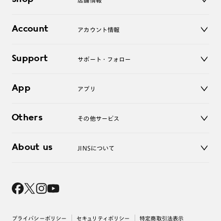
店舗情報
サングラス
レンズ
店舗
コンタクトレンズ
Account
アカウント情報
オンラインショップ
老眼鏡
キッズ
マイページ／ログイン
Support
アクセサリー
サポート・フォロー
ログアウト
LINE公式アカウント
お知らせ
App
アプリ
よくあるご質問
ご利用ガイド
JINSアプリ
お問い合わせ
Others
その他サービス
3D WEB試着
About us
JINSについて
レンズ交換
オンラインギフト
Magnify Life
価格案内
会社概要
採用情報
法人のお客様
出店について
プライバシーポリシー
セキュリティポリシー
特定商取引法表示