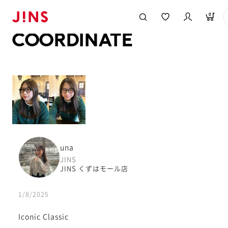
メガネのJINS TOP
JINS MEGANE STYLE
COORDINATE
0
COORDINATE
una
JINS
JINS くずはモール店
1/8/2025
Iconic Classic