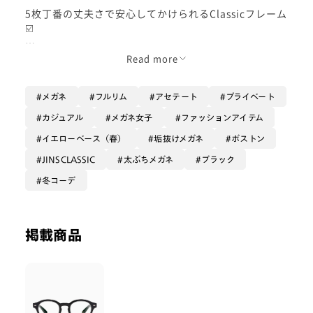
5枚丁番の丈夫さで安心してかけられるClassicフレーム
☑️
着用しているブラックは
Read more
ファッションのワンポイントとしてもおすすめです！
メガネ
フルリム
アセテート
プライベート
丈夫なメガネをお探しの方はもちろん、
おしゃれメガネをお探しの方にもぜひかけていただきた
カジュアル
メガネ女子
ファッションアイテム
いです😌
イエローベース（春）
垢抜けメガネ
ボストン
JINSCLASSIC
太ぶちメガネ
ブラック
冬コーデ
掲載商品