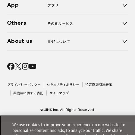
App
アプリ
よくあるご質問
ご利用ガイド
JINSアプリ
お問い合わせ
Others
その他サービス
3D WEB試着
About us
JINSについて
レンズ交換
オンラインギフト
Magnify Life
価格案内
会社概要
採用情報
法人のお客様
出店について
プライバシーポリシー
セキュリティポリシー
特定商取引法表示
薬機法に関する表記
サイトマップ
© JINS Inc. All Rights Reserved.
We use cookies to improve your experience on our website, to
personalize content and ads, to analyze our traffic. We share