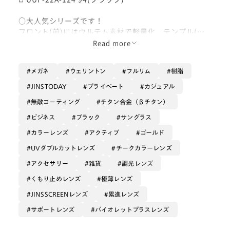
○大人気シリーズです！
フロント(前)にはウルテム素材で軽量化、テンプル(つ
る)にはβチタンを使用し柔らかくかけ心地が非常に良い
Read more
フレームです！
メガネ
ウェリントン
フルリム
樹脂
○カジュアルでもフォーマルな服装でも合いやすい、幅
広い世代に人気を誇っています！
JINSTODAY
プライベート
カジュアル
無敵コーティング
チタン合金（βチタン）
○大きめのウェリントンという玉型で、今のトレンドに
ピッタリですよ✨迷ったらこのフレーム一択で個人的に
ビジネス
ブラック
サングラス
も使っているのでオススメです🙌
カラーレンズ
アクティブ
ゴールド
UVダブルカットレンズ
チークカラーレンズ
アクセサリー
雑貨
調光レンズ
くもり止めレンズ
極薄レンズ
JINSSCREENレンズ
累進レンズ
サポートレンズ
バイオレットプラスレンズ