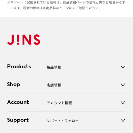
※本ページに記載されている価格は、商品詳細ページの価格と異なる場合がござ
います。最新の価格は各商品詳細ページにてご確認ください。
Products
製品情報
メガネ
Shop
店舗情報
サングラス
レンズ
店舗
コンタクトレンズ
Account
アカウント情報
オンラインショップ
老眼鏡
キッズ
マイページ／ログイン
Support
アクセサリー
サポート・フォロー
ログアウト
LINE公式アカウント
お知らせ