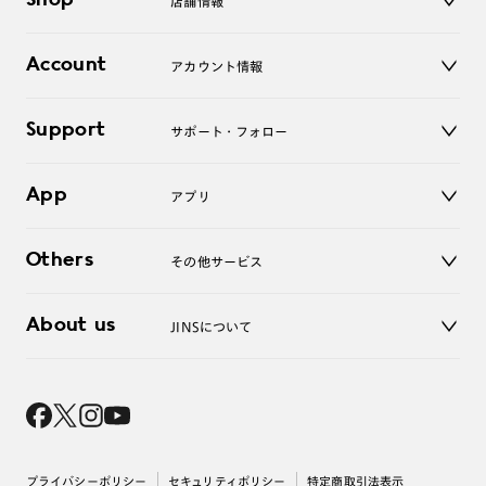
Shop
店舗情報
サングラス
レンズ
店舗
コンタクトレンズ
Account
アカウント情報
オンラインショップ
老眼鏡
キッズ
マイページ／ログイン
Support
アクセサリー
サポート・フォロー
ログアウト
LINE公式アカウント
お知らせ
App
アプリ
よくあるご質問
ご利用ガイド
JINSアプリ
お問い合わせ
Others
その他サービス
3D WEB試着
About us
JINSについて
レンズ交換
オンラインギフト
Magnify Life
価格案内
会社概要
採用情報
法人のお客様
出店について
プライバシーポリシー
セキュリティポリシー
特定商取引法表示