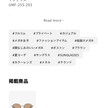
UMF-25S-293
普段メガネとしても人気の
Read more
モダンリムメタルシリーズ
フルリム
プライベート
カジュアル
手軽に買える
度なしサングラスになりました☺️
メガネ女子
ファッションアイテム
垢抜けメガネ
可愛い😍
顔なじみのいいメガネ
ボストン
ブラウン
バージョン違いでまん丸やクラウンパント多角形なども
夏コーデ
サングラス
SUNGLASSES
あるのでお好みのものを選んでくださいね😆
カラーレンズ
メタル
ラウンド
このフレームはシンプルな
まん丸すぎない丸みのあるタイプ
癖なく使いやすいです☀️
掲載商品
優しい印象のフレーム
フレームには細かい彫金風模様
クラシカルな雰囲気
細身なので模様はほとんど目立たないです🌟