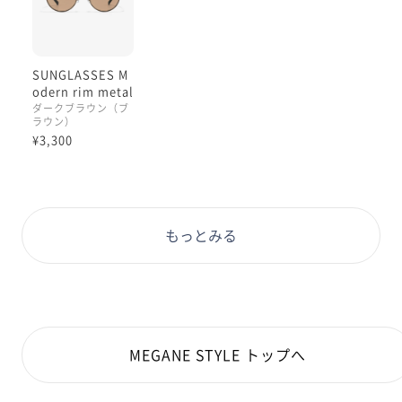
鼻パッド付きなので安定感とかけ心地が楽なところが推
SUNGLASSES M
しポイントです♪
odern rim metal
ダークブラウン（ブ
ラウン）
¥3,300
ブラウンレンズは優しい印象なのがいいですよねー☺️
夏のお出かけにさっと持っていきたい
普段使いサングラスにオススメです🌟
もっとみる
⚠︎レンズ交換は不可タイプです
度付きサングラス作成の場合には
度付き可フレームを選んでカラーレンズをカスタムして
くださいね☺️
MEGANE STYLE トップへ