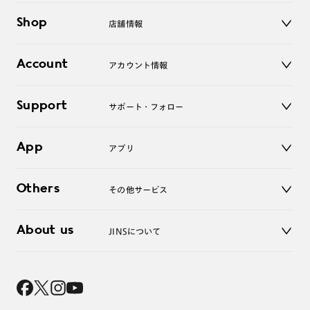
メガネ
Shop
店舗情報
サングラス
レンズ
店舗
コンタクトレンズ
Account
アカウント情報
オンラインショップ
老眼鏡
キッズ
マイページ／ログイン
Support
アクセサリー
サポート・フォロー
ログアウト
LINE公式アカウント
お知らせ
App
アプリ
よくあるご質問
ご利用ガイド
JINSアプリ
お問い合わせ
Others
その他サービス
3D WEB試着
About us
JINSについて
レンズ交換
オンラインギフト
Magnify Life
価格案内
会社概要
採用情報
法人のお客様