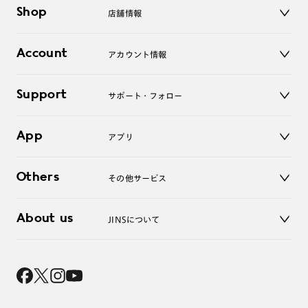
メガネ
Shop
店舗情報
サングラス
レンズ
店舗
コンタクトレンズ
Account
アカウント情報
オンラインショップ
老眼鏡
キッズ
マイページ／ログイン
Support
アクセサリー
サポート・フォロー
ログアウト
LINE公式アカウント
お知らせ
App
アプリ
よくあるご質問
ご利用ガイド
JINSアプリ
お問い合わせ
Others
その他サービス
3D WEB試着
About us
JINSについて
レンズ交換
オンラインギフト
Magnify Life
価格案内
会社概要
採用情報
法人のお客様