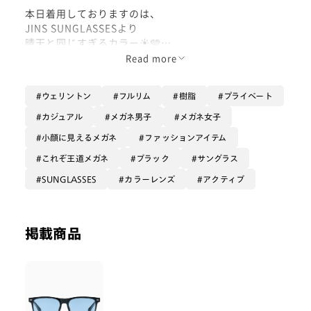
本日着用しておりますのは、
JINS SUNGLASSESより
晴天と同じすぎるカラー☀️🩵
Read more
透過率52%の
『暗すぎない、軽すぎない
ウェリントン
フルリム
樹脂
プライベート
ブルーサングラス』は
カジュアル
メガネ男子
メガネ女子
・冷めたトーンによる
小顔に見えるメガネ
ファッションアイテム
シャープなカッコ良さ
これぞ王道メガネ
ブラック
サングラス
・薄い発色ではない分、
SUNGLASSES
カラーレンズ
アクティブ
顔の上でも青がしっかり発揮されて
アクセントとしてちゃんと成立する
というのがポイントです🩵🔹
掲載商品
こちらの25s039番は、
度付き対応も、色の変更も、
そのまま度なしで即持ち帰りも