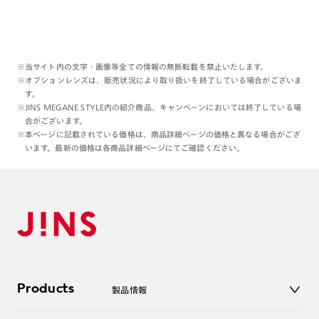
ブラックが多い服装の日に
目元だけそれなりに分かりやすく青が
入っていると、
『暗い中で何かが青光りしている』
かのようなバランスになって、
※当サイト内の文字・画像等全ての情報の無断転載を禁止いたします。
ブルーサングラス×ブラック
※オプションレンズは、販売状況により取り扱いを終了している場合がございま
良いなと思いました、
す。
お勧めでございます☺️🩵🔹
※JINS MEGANE STYLE内の紹介商品、キャンペーンにおいては終了している場
合がございます。
※本ページに記載されている価格は、商品詳細ページの価格と異なる場合がござ
います。最新の価格は各商品詳細ページにてご確認ください。
本日もご覧くださりありがとうございます:)
理翔/rishang
Products
製品情報