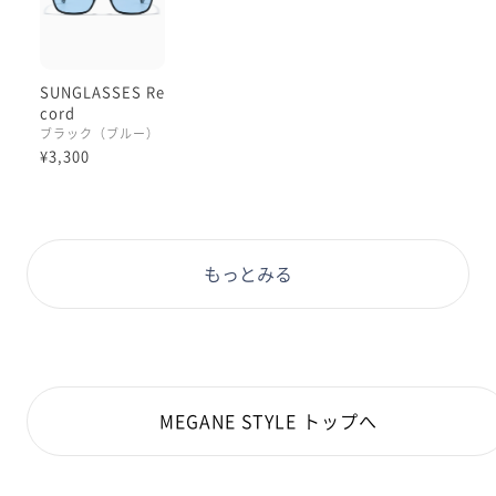
可能なのですが、
この「まんま晴天カラー」は
この『度なし状態唯一無二のカラー』です。
SUNGLASSES Re
ほぼ同じ色のカラーレンズで度付き対応を
cord
ご検討中なさっている方、☺︎
ブラック（ブルー）
ネイビー / ミディアムネイビーが
¥3,300
近いカラーですが
前者の透過率49%、後者が61%と
絶妙に色の濃淡が違うのです。
ネイビーはより深い青、
もっとみる
ミディアムだと気持ち白みも入って
トーンアップします☺︎
微妙な発色の違いをも大事にしたい
という方は、この辺りも
注目ポイントですね😌
MEGANE STYLE トップへ
それにしても、