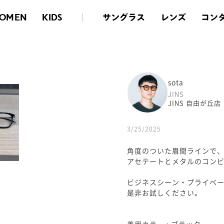
サングラス
レンズ
コン
OMEN
KIDS
sota
JINS
JINS 自由が丘店
3/25/2025
角度のついた眉間ラインで
アセテートとメタルのコン
ビジネスシーン・プライベ
是非お試しください。
着用カラー : ブラック