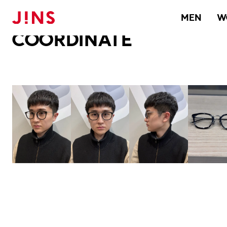
メガネのJINS TOP
JINS MEGANE STYLE
COORDINATE
MEN
W
COORDINATE