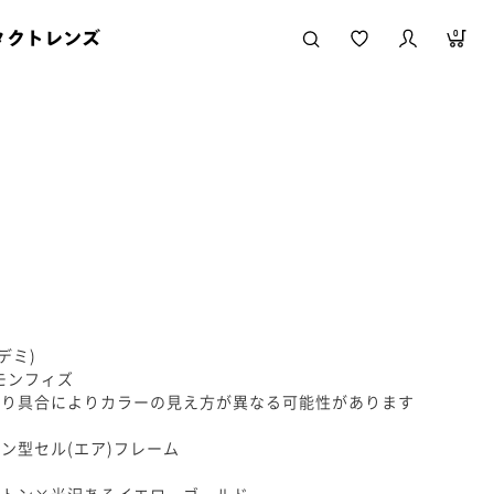
タクトレンズ
0
ンデミ)
モンフィズ
たり具合によりカラーの見え方が異なる可能性があります
ン型セル(エア)フレーム
ストン×光沢あるイエローゴールド。