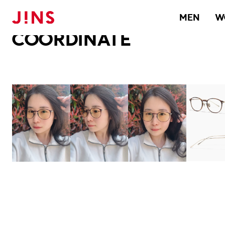
メガネのJINS TOP
JINS MEGANE STYLE
COORDINATE
MEN
W
COORDINATE