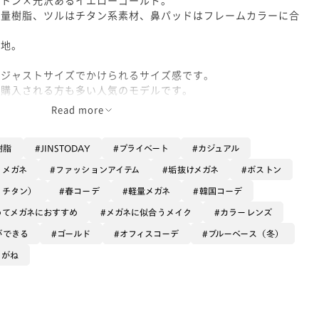
軽量樹脂、ツルはチタン系素材、鼻パッドはフレームカラーに合
心地。
はジャストサイズでかけられるサイズ感です。
ご購入される方も多い人気のモデルです。
Read more
丸い形で、お顔の印象はそのままに大きめメガネを楽しめます◎
Sオリジナルカラー【レモンフィズ】をカスタム。
樹脂
JINSTODAY
プライベート
カジュアル
柔らかく肌なじみ良いレモンカラーです。
るメガネ
ファッションアイテム
垢抜けメガネ
ボストン
ラーを楽しみたい方にオススメ。
βチタン）
春コーデ
軽量メガネ
韓国コーデ
めてメガネにおすすめ
メガネに似合うメイク
カラーレンズ
ー
ができる
ゴールド
オフィスコーデ
ブルーベース（冬）
めがね