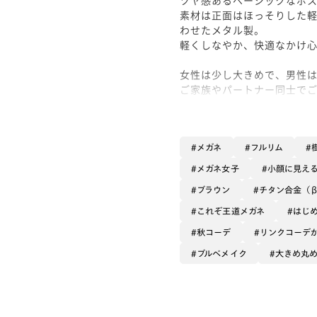
素材は正面はほっそりした
わせたメタル製。
軽くしなやか、快適なかけ
女性は少し大きめで、男性
ご家族やパートナー同士で
スリムなラインと大ぶりな
カラーは2025年限定JIN
メガネ
フルリム
自然の中に見られるような
メガネ女子
小顔に見え
薄めの色味なので軽めのカ
ブラウン
チタン合金（
ぜひお試しくださいませ！
これぞ王道メガネ
はじ
#PD58 #丸顔 #PCウィンタ
秋コーデ
リンクコーデ
ブルベメイク
大きめ丸