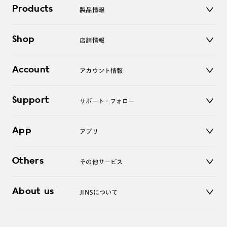
Products
製品情報
メガネ
Shop
店舗情報
サングラス
レンズ
店舗
コンタクトレンズ
Account
アカウント情報
オンラインショップ
老眼鏡
キッズ
マイページ／ログイン
Support
アクセサリー
サポート・フォロー
ログアウト
LINE公式アカウント
お知らせ
App
アプリ
よくあるご質問
ご利用ガイド
JINSアプリ
お問い合わせ
Others
その他サービス
3D WEB試着
About us
JINSについて
レンズ交換
オンラインギフト
Magnify Life
価格案内
会社概要