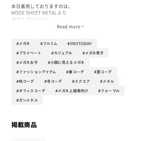
本日着用しておりますのは、
MODE SHEET METALより
ダブルブリッジ:)
Read more
当店では稀に入荷するたびに
速攻で売り切れるシリーズで、
メガネ
フルリム
JINSTODAY
この度の入荷でも、その当日に
3本は嫁に出ていました😌
プライベート
カジュアル
メガネ男子
メガネ女子
小顔に見えるメガネ
その中でもこちらは
JINSのフレーム全体を見ても
ファッションアイテム
春コーデ
夏コーデ
数少ない、目を惹くダブルブリッジの
秋コーデ
冬コーデ
スクエア
メタル
フレームです◎
オフィスコーデ
メガネ上級者向け
フォーマル
なかなか容赦のない大きいサイズ、
ガンメタル
SHEET METALならではの
奥行きあるメタルの素材感が無骨ですし、
何よりダブルブリッジにしかない
掲載商品
クラシックな渋さ、
これらのかっこよさが人気なのかなと