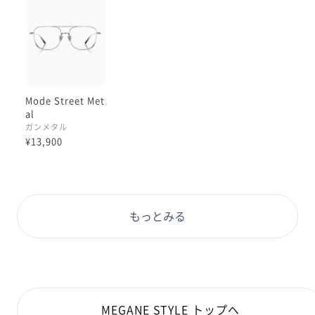
私は見ております☺︎
さらに、2色展開のうちガンメタルは
クールトーンのグレーといった発色で
特にシャープな雰囲気があり
一目置くカッコよさが出ます。
Mode Street Met
フレームの存在感こそありますが
al
フレームの色に関しては、
ガンメタル
アクセサリーのカラーを邪魔しない、
¥13,900
黒縁に近い比較的シンプルな
使い方をできるのも
良いところですよ◎
もっとみる
気になっていたという方は、
この久しぶりの入荷時がチャンスです、
ぜひオンラインや在庫のある店舗を
ご確認くださいませ☺️🩶
本日もご覧くださりありがとうございます:)
MEGANE STYLE トップへ