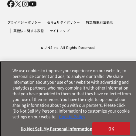
採用情報
法人のお客様
出店について
プライバシーポリシー
セキュリティポリシー
特定商取引法表示
薬機法に関する表記
サイトマップ
© JINS Inc. All Rights Reserved.
We use cookies to improve your experience on our website, to
personalize content and ads, to analyze our traffic. We share
information about your use of our website with advertising and
analytics partners, who may combine it with other information
that you have provided to them or that they have collected from
your use of their services. You have the right to opt-out of our
sharing information about you with our partners. Please click
[Do Not Sell My Personal Information] to customize your cookie
settings on our website.
Cookie Policy
Do Not Sell My Personal Information
OK