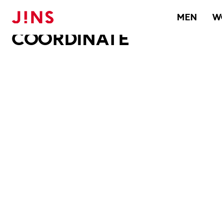
メガネのJINS TOP
JINS MEGANE STYLE
COORDINATE
MEN
W
COORDINATE