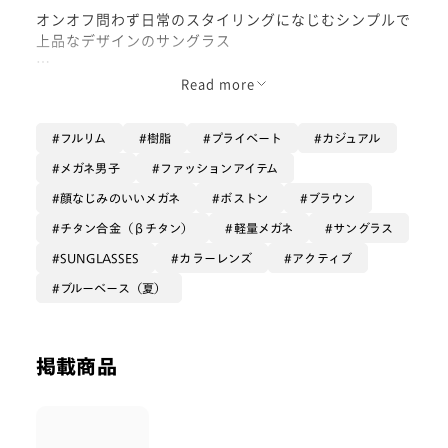
オンオフ問わず日常のスタイリングになじむシンプルで
上品なデザインのサングラス
ベージュのフレームにベージュのレンズは
Read more
柔らかな印象でメタルテンプルがポイントに
なります
フルリム
樹脂
プライベート
カジュアル
メガネ男子
ファッションアイテム
顔なじみのいいメガネ
ボストン
ブラウン
チタン合金（βチタン）
軽量メガネ
サングラス
SUNGLASSES
カラーレンズ
アクティブ
ブルーベース（夏）
掲載商品