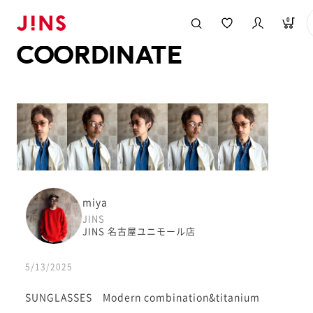
メガネのJINS TOP
JINS MEGANE STYLE
COORDINATE
0
COORDINATE
miya
JINS
JINS 名古屋ユニモール店
5/13/2025
SUNGLASSES Modern combination&titanium