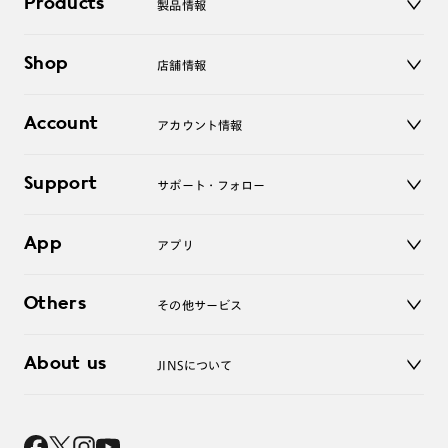
Products
製品情報
メガネ
Shop
店舗情報
サングラス
レンズ
店舗
コンタクトレンズ
Account
アカウント情報
オンラインショップ
老眼鏡
キッズ
マイページ／ログイン
Support
アクセサリー
サポート・フォロー
ログアウト
LINE公式アカウント
お知らせ
App
アプリ
よくあるご質問
ご利用ガイド
JINSアプリ
お問い合わせ
Others
その他サービス
3D WEB試着
About us
JINSについて
レンズ交換
オンラインギフト
Magnify Life
価格案内
会社概要