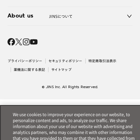
3D WEB試着
About us
JINSについて
レンズ交換
オンラインギフト
Magnify Life
価格案内
会社概要
採用情報
法人のお客様
出店について
プライバシーポリシー
セキュリティポリシー
特定商取引法表示
薬機法に関する表記
サイトマップ
© JINS Inc. All Rights Reserved.
We use cookies to improve your experience on our website, to
personalize content and ads, to analyze our traffic. We share
information about your use of our website with advertising and
analytics partners, who may combine it with other information
that you have provided to them or that they have collected from