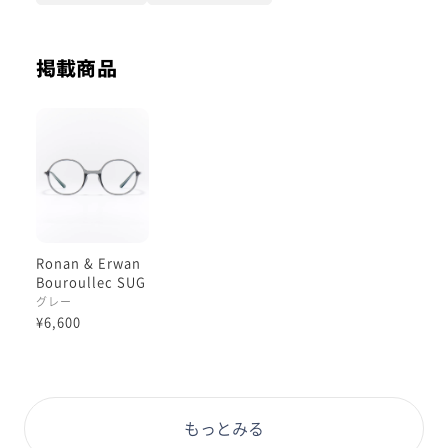
着用品番は透け感あるクリアグレー。
グレーのフレームはJINSではあまり見かけませんが、
掲載商品
彩度低めの落ち着いた雰囲気で 品良く美しいかけ姿を
演出してくれます。
軽量樹脂を採用しているので、軽く快適なかけ心地で
す。
ツルも細身で、フワッと楽にかけられる感覚ですね。
鼻パッドが動かない一体型ですので、フレーム下部が頬
に当たることがあります。
Ronan & Erwan
鼻梁が低めの方や頬が高い方は店舗にて一度お試しいた
Bouroullec SUG
だくのがベターです。
ATA R
グレー
¥6,600
レンズは毎日の使用の際の拭き傷を抑える【無敵コーテ
ィング】カスタムがおすすめ◎
ぜひお試しくださいませ！
#PD58 #丸顔 #PCウィンター
もっとみる