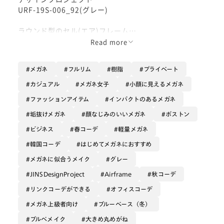
URF-19S-006_92(グレー)
ラウンド型のセル(エア)フレーム
Read more
JINS Design Projectから、ロナン・エルワンブルレッ
ク兄弟デザインの品番です。
メガネ
フルリム
樹脂
プライベート
こちらは柔らかく落ち着いた印象のラウンド型。
カジュアル
メガネ女子
小顔に見えるメガネ
ファッションアイテム
インパクトのあるメガネ
両氏がデザインを作る際重視した【エレガントであり、
ジェントルであり、かけることでその人の「姿」に調和
垢抜けメガネ
顔なじみのいいメガネ
ボストン
する】ということ。
ビジネス
春コーデ
軽量メガネ
韓国コーデ
はじめてメガネにおすすめ
ヒンジの主張を極限まで減らしたフォルムはメガネの堅
い印象を抑え、
メガネに似合うメイク
グレー
フロントから丁番部分へなめらかに繋がり、薄く繊細な
JINSDesignProject
Airframe
秋コーデ
ラインで描かれたデザインはその心を忠実に表していま
す。
リンクコーデができる
オフィスコーデ
メガネ上級者向け
ブルーベース（冬）
各玉型毎にイメージに沿った配色がされており、同じ玉
型でもカラーを変えると違った雰囲気を楽しめます。
ブルベメイク
大きめ丸めがね