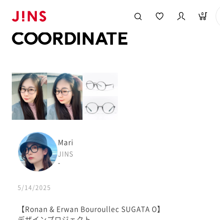
メガネのJINS TOP
JINS MEGANE STYLE
COORDINATE
0
COORDINATE
Mari
JINS
-
5/14/2025
【Ronan & Erwan Bouroullec SUGATA O】
デザインプロジェクト