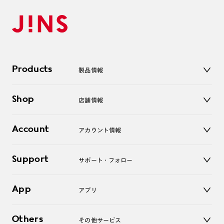
Products
製品情報
メガネ
Shop
店舗情報
サングラス
レンズ
店舗
コンタクトレンズ
Account
アカウント情報
オンラインショップ
老眼鏡
キッズ
マイページ／ログイン
Support
アクセサリー
サポート・フォロー
ログアウト
LINE公式アカウント
お知らせ
App
アプリ
よくあるご質問
ご利用ガイド
JINSアプリ
お問い合わせ
Others
その他サービス