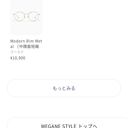
これがあまり他にない絶妙な色で、
店頭での注目度もなかなか
高いです☺︎
この独特なゴールドフレーム、
カラーレンズとの相性は
Modern Rim Met
どうなのでしょう👀
al ［中顔面短縮
メガネ］
ゴールド
本日合わせてみていますのは
¥10,900
当日持ち帰りも可能な
ダークカラー、
『ブルーグレー』🫐🩶
名に違わず青みのしっかりあるグレーで
もっとみる
フレームのゴールド・イエローとは
反対色にあたります。
反対色同時の色合わせは
互いを引き立てる効果があるので
サングラス単体としての
MEGANE STYLE トップへ