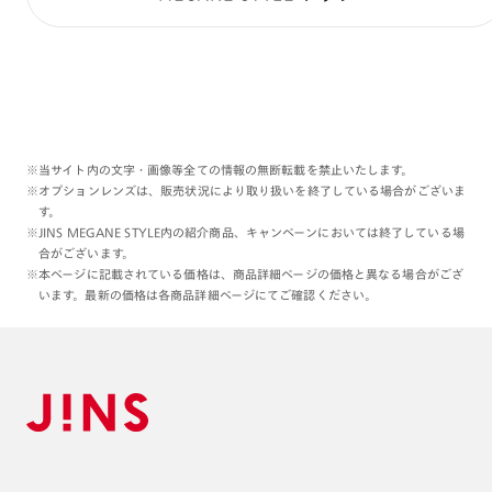
存在感が強くなるのです☺︎
他方で白も混じったライトな発色の
フレームでもあるため、
フレームの色の存在がさほど強くなく
レンズの発色が活きやすい:)
この色バランスは210番ゴールド
※当サイト内の文字・画像等全ての情報の無断転載を禁止いたします。
ならではのものです、
※オプションレンズは、販売状況により取り扱いを終了している場合がございま
す。
ぜひ各店舗のスタッフと
※JINS MEGANE STYLE内の紹介商品、キャンペーンにおいては終了している場
合がございます。
ご相談いただきながら、
※本ページに記載されている価格は、商品詳細ページの価格と異なる場合がござ
当フレームでの眼鏡・サングラス作製を
います。最新の価格は各商品詳細ページにてご確認ください。
お楽しみくださいませ☺️
本日もご覧くださりありがとうございます:)
理翔/rishang