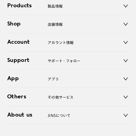
Products
製品情報
メガネ
Shop
店舗情報
サングラス
レンズ
店舗
コンタクトレンズ
Account
アカウント情報
オンラインショップ
老眼鏡
キッズ
マイページ／ログイン
Support
アクセサリー
サポート・フォロー
ログアウト
LINE公式アカウント
お知らせ
App
アプリ
よくあるご質問
ご利用ガイド
JINSアプリ
お問い合わせ
Others
その他サービス
3D WEB試着
About us
JINSについて
レンズ交換
オンラインギフト
Magnify Life
価格案内
会社概要