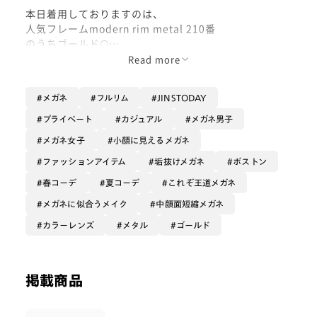
本日着用しておりますのは、
人気フレームmodern rim metal 210番
のうちゴールド🌕
Read more
こちらのフレームは、
皆さまも一度はご覧になったことが
メガネ
フルリム
JINSTODAY
あるかと☺︎
プライベート
カジュアル
メガネ男子
普段使いの眼鏡としても、
メガネ女子
小顔に見えるメガネ
カラーレンズとのカスタムにも
大変人気の高いフレームで、
ファッションアイテム
垢抜けメガネ
ボストン
春コーデ
夏コーデ
これぞ王道メガネ
昨年にこちらのゴールドカラーが
メガネに似合うメイク
中顔面短縮メガネ
新色として追加されています😌
カラーレンズ
メタル
ゴールド
ゴールドと称してはおりますが、
深みのあるイエローが輝いている
いわゆるゴールド発色というより、
掲載商品
白もしっかり混ぜた
割とライトなゴールドなのです、