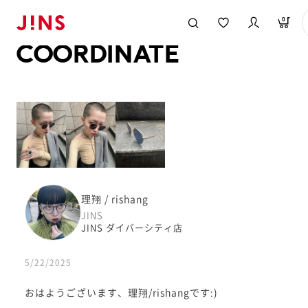
メガネのJINS TOP
JINS MEGANE STYLE
COORDINATE
0
COORDINATE
理翔 / rishang
JINS
JINS ダイバーシティ店
5/22/2025
おはようございます、理翔/rishangです:)