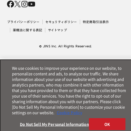
採用情報
法人のお客様
出店について
プライバシーポリシー
セキュリティポリシー
特定商取引法表示
薬機法に関する表記
サイトマップ
© JINS Inc. All Rights Reserved.
We use cookies to improve your experience on our website, to
personalize content and ads, to analyze our traffic. We share
information about your use of our website with advertising and
analytics partners, who may combine it with other information
that you have provided to them or that they have collected from
your use of their services. You have the right to opt-out of our
sharing information about you with our partners. Please click
[Do Not Sell My Personal Information] to customize your cookie
settings on our website.
Cookie Policy
Do Not Sell My Personal Information
OK