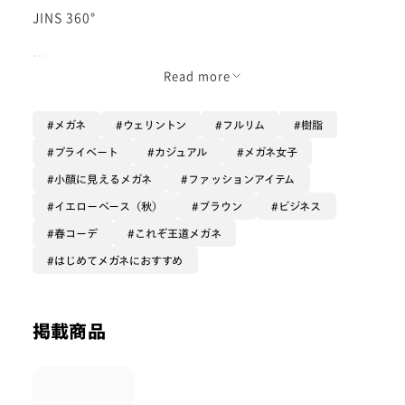
JINS 360°
待望の壊れにくいメガネの
Read more
登場です🤩🤩
メガネ
ウェリントン
フルリム
樹脂
メガネの買い替え要因として
プライベート
カジュアル
メガネ女子
視力が変わった、と言われる方も多いですが、
小顔に見えるメガネ
ファッションアイテム
多くあげられるのがメガネが壊れた。からの
ご来店です😌
イエローベース（秋）
ブラウン
ビジネス
メガネが歪んで調整にいかれることも
春コーデ
これぞ王道メガネ
多くありませんか？
はじめてメガネにおすすめ
こちらのメガネは
回転以外の360°縦横に動かすことができます！
掲載商品
壊れにくいので、長くご愛用いただける
1本です✨😊
そんなメガネ👓見た事ありますか！？（笑）
軽くて天地幅も広く、