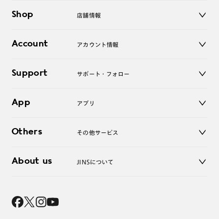
メガネ
Shop
店舗情報
サングラス
レンズ
店舗
コンタクトレンズ
Account
アカウント情報
オンラインショップ
老眼鏡
キッズ
マイページ／ログイン
Support
アクセサリー
サポート・フォロー
ログアウト
LINE公式アカウント
お知らせ
App
アプリ
よくあるご質問
ご利用ガイド
JINSアプリ
お問い合わせ
Others
その他サービス
3D WEB試着
About us
JINSについて
レンズ交換
オンラインギフト
Magnify Life
価格案内
会社概要
採用情報
法人のお客様