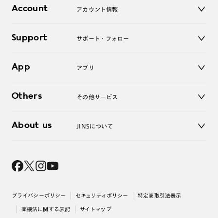
店舗
コンタクトレンズ
Account
アカウント情報
オンラインショップ
老眼鏡
キッズ
マイページ／ログイン
Support
アクセサリー
サポート・フォロー
ログアウト
LINE公式アカウント
お知らせ
App
アプリ
よくあるご質問
ご利用ガイド
JINSアプリ
お問い合わせ
Others
その他サービス
3D WEB試着
About us
JINSについて
レンズ交換
オンラインギフト
Magnify Life
価格案内
会社概要
採用情報
法人のお客様
出店について
プライバシーポリシー
セキュリティポリシー
特定商取引法表示
薬機法に関する表記
サイトマップ