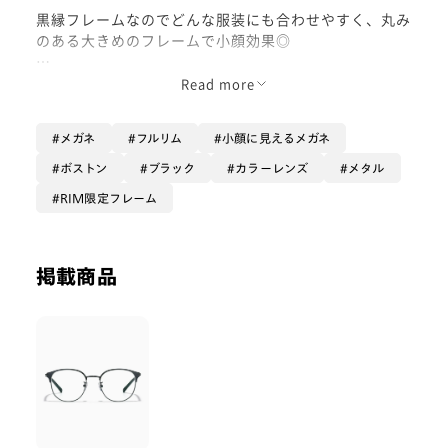
黒縁フレームなのでどんな服装にも合わせやすく、丸み
のある大きめのフレームで小顔効果◎
今回入れているカラーレンズは
Read more
RIM限定カラー〈グロウオレンジ〉‼︎
メガネ
フルリム
小顔に見えるメガネ
オレンジは明るい印象を与え、肌馴染み良く健康的な肌
ボストン
ブラック
カラーレンズ
メタル
色に！
RIM限定フレーム
目元のクマ、影を補正する効果もあります🧡
掲載商品