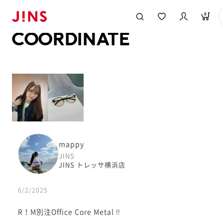
メガネのJINS TOP
JINS MEGANE STYLE
COORDINATE
0
COORDINATE
mappy
JINS
JINS トレッサ横浜店
6/2/2025
R！M別注Office Core Metal ‼︎