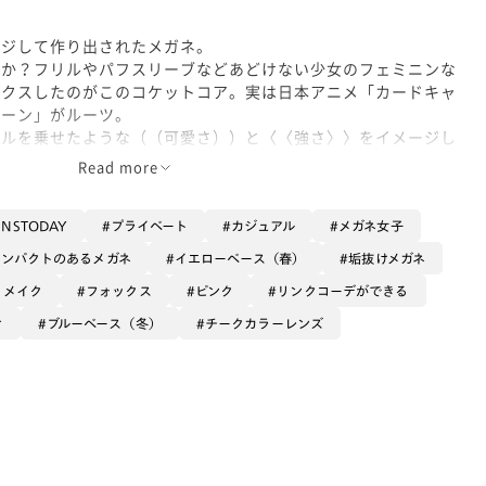
ク
ージして作り出されたメガネ。
すか？フリルやパフスリーブなどあどけない少女のフェミニンな
ックスしたのがこのコケットコア。実は日本アニメ「カードキャ
ムーン」がルーツ。
リルを乗せたような（（可愛さ））と〈〈強さ〉〉をイメージし
までのメガネに見たことがないデザインです。
Read more
ク！
似たデザインのゴールドと迷いましたが、ペールピンクといった
JINSTODAY
プライベート
カジュアル
メガネ女子
ような色を選んでみました。（（テンプルのデザインが可愛
インパクトのあるメガネ
イエローベース（春）
垢抜けメガネ
うメイク
フォックス
ピンク
リンクコーデができる
ムは面長のエレガントイメージの顔によく似合います。注意点と
染みが良くフレームに厚みがないものがおすすめです。
け
ブルーベース（冬）
チークカラーレンズ
レンズピンク
ージしたこのフレームデザインにチークカラーレンズを入れるこ
さをさらにチョイスしてみました。
ードキャプターさくらの桜いろをイメージしてこの色を選んでみま