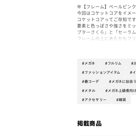
🌸【フレーム】ペールピン
今回はコケットコアをイメ
コケットコアってご存知で
要素と色っぽさや強さをミ
プターさくら」と「セーラ
フレームの上にあたかもフ
た尖ったような装飾はこれ
今回選んだのはペールピン
カードキャプターさくらと
メガネ
フルリム
ブルベもイエベも問わない
ファッションアイテム
い））
春コーデ
メガネに似合
またフォックス型のフレー
しては縦幅が広いもの肌馴
メタル
メガネ上級者向
アクセサリー
雑貨
🌸【レンズ】チークカラー
今回はコケットコアをイメ
とによって色っぽさ、可愛
選んだ色は🌸ピンク🌸カ
掲載商品
した。