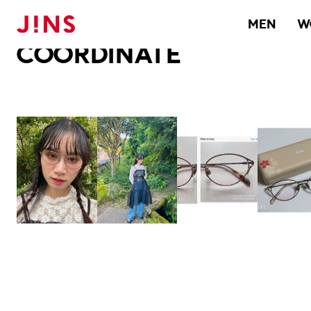
メガネのJINS TOP
JINS MEGANE STYLE
COORDINATE
MEN
W
COORDINATE