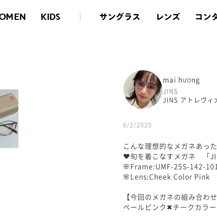
サングラス
レンズ
コン
OMEN
KIDS
mai hương
JINS
JINS アトレヴ
6/2/2025
こんな理想的なメガネあっ
❤︎旬を着こなすメガネ 「JINS 
🌸Frame:UMF-25S-142-10
🌸Lens:Cheek Color Pink
【今回のメガネの組み合わ
ペールピンク✖︎チークカラ