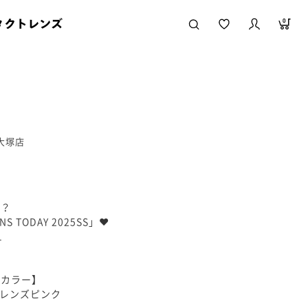
タクトレンズ
0
ィ大塚店
た？
TODAY 2025SS」❤︎
1
せカラー】
ーレンズピンク