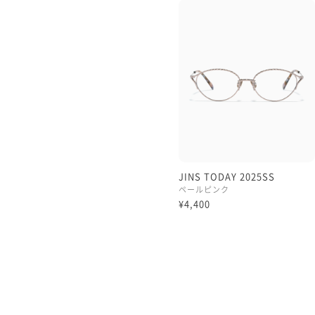
【ファッション】
・トップス
お花レースのフェミニンな
柔らかいものから守る）よ
クが聞いた太ベルトのシル
えたようなイメージで組ん
・ボトムス
ボトムスはトップスの柔らか
てみました。最近流行りの
フェミニンながらもアクテ
JINS TODAY 2025SS
ぜひラフなフリフリのある洋
ペールピンク
フレームで楽しんで見て下
¥4,400