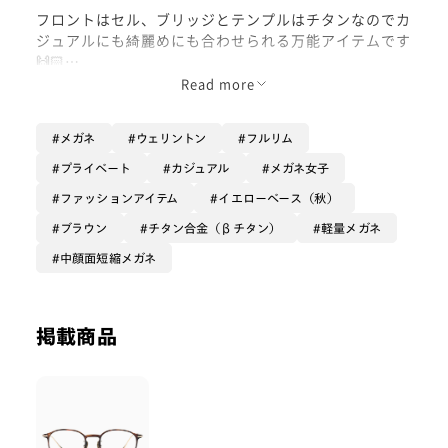
フロントはセル、ブリッジとテンプルはチタンなのでカ
ジュアルにも綺麗めにも合わせられる万能アイテムです
🙌🏻
Read more
カジュアルコーデのはずしとして取り入れたり...
ゴールドのアクセサリーと合わせて普段より大人っぽい
メガネ
ウェリントン
フルリム
雰囲気にしてみたり...💗
プライベート
カジュアル
メガネ女子
是非みなさんらしさに合わせて楽しんでください😊👓
ファッションアイテム
イエローベース（秋）
ブラウン
チタン合金（βチタン）
軽量メガネ
中顔面短縮メガネ
掲載商品