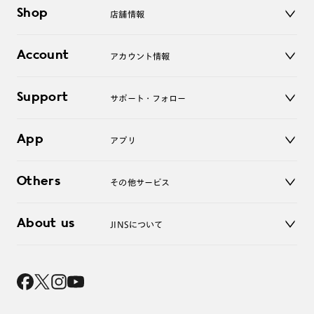
メガネ
Shop
店舗情報
サングラス
レンズ
店舗
コンタクトレンズ
Account
アカウント情報
オンラインショップ
老眼鏡
キッズ
マイページ／ログイン
Support
アクセサリー
サポート・フォロー
ログアウト
LINE公式アカウント
お知らせ
App
アプリ
よくあるご質問
ご利用ガイド
JINSアプリ
お問い合わせ
Others
その他サービス
3D WEB試着
About us
JINSについて
レンズ交換
オンラインギフト
Magnify Life
価格案内
会社概要
採用情報
法人のお客様