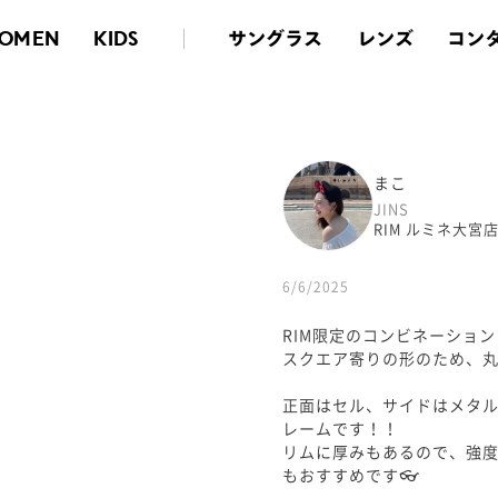
サングラス
レンズ
コン
OMEN
KIDS
まこ
JINS
RIM ルミネ大宮
6/6/2025
RIM限定のコンビネーショ
スクエア寄りの形のため、丸
正面はセル、サイドはメタ
レームです！！
リムに厚みもあるので、強
もおすすめです👓