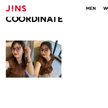
メガネのJINS TOP
JINS MEGANE STYLE
COORDINATE
MEN
W
COORDINATE