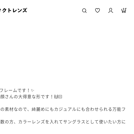
タクトレンズ
0
店
ンフレームです！✨
顔さんの大得意な形です！🙌🏻
ルの素材なので、綺麗めにもカジュアルにも合わせられる万能フ
度数の方、カラーレンズを入れてサングラスとして使いたい方に