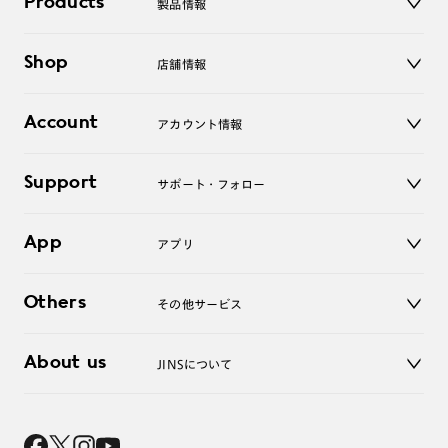
Products
製品情報
メガネ
Shop
店舗情報
サングラス
レンズ
店舗
コンタクトレンズ
Account
アカウント情報
オンラインショップ
老眼鏡
キッズ
マイページ／ログイン
Support
アクセサリー
サポート・フォロー
ログアウト
LINE公式アカウント
お知らせ
App
アプリ
よくあるご質問
ご利用ガイド
JINSアプリ
お問い合わせ
Others
その他サービス
3D WEB試着
About us
JINSについて
レンズ交換
オンラインギフト
Magnify Life
価格案内
会社概要