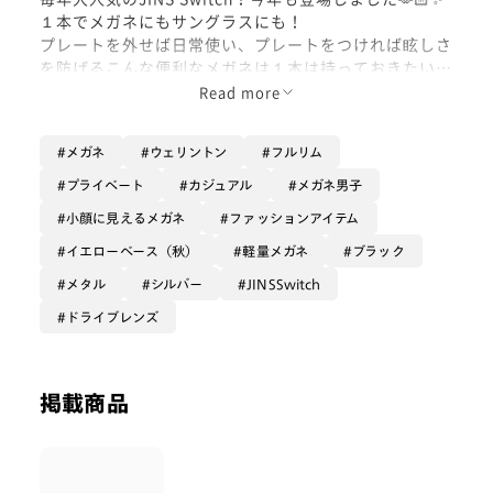
１本でメガネにもサングラスにも！
プレートを外せば日常使い、プレートをつければ眩しさ
を防げるこんな便利なメガネは１本は持っておきたいと
思いませんか〜？？🕶️✨
Read more
ぜひ手に取ってみてください！
メガネ
ウェリントン
フルリム
プライベート
カジュアル
メガネ男子
小顔に見えるメガネ
ファッションアイテム
イエローベース（秋）
軽量メガネ
ブラック
メタル
シルバー
JINSSwitch
ドライブレンズ
掲載商品