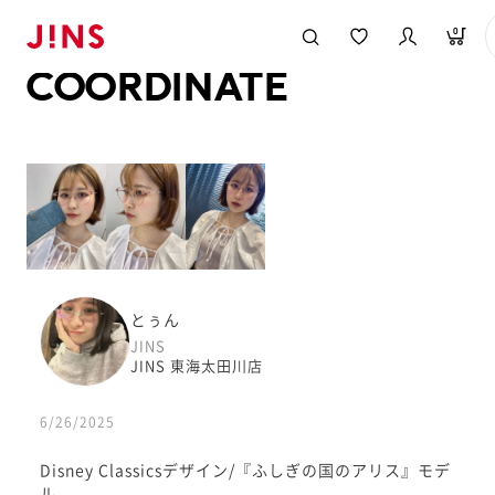
メガネのJINS TOP
JINS MEGANE STYLE
COORDINATE
0
COORDINATE
とぅん
JINS
JINS 東海太田川店
6/26/2025
Disney Classicsデザイン/『ふしぎの国のアリス』モデ
ル