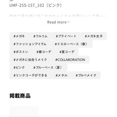
UMF-25S-157_102（ピンク）
初めて見た時に何これめちゃくちゃ可愛いっ！て思った
メガネです、、😳💕💕
Read more
画像だと見にくいですが、フレームの上側がフリルのよ
メガネ
フルリム
プライベート
メガネ女子
うにもこもこしていたり、つるにお花が施されたりして
います！🌸
ファッションアイテム
イエローベース（春）
ボストン
春コーデ
夏コーデ
フレームの外側にアクセントがあるので求心顔の私でも
めちゃくちゃ掛けやすいです！
メガネに似合うメイク
COLLABORATION
ピンク
ブルーベース（夏）
リンクコーデができる
メタル
ブルベメイク
ピンク系のお洋服やメイクとばっちり合うので、ぜひ可
愛いの好きな方トライしてください❣️❣️
掲載商品