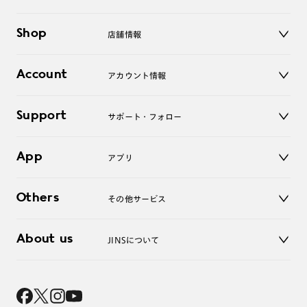
メガネ
Shop
店舗情報
サングラス
レンズ
店舗
コンタクトレンズ
Account
アカウント情報
オンラインショップ
老眼鏡
キッズ
マイページ／ログイン
Support
アクセサリー
サポート・フォロー
ログアウト
LINE公式アカウント
お知らせ
App
アプリ
よくあるご質問
ご利用ガイド
JINSアプリ
お問い合わせ
Others
その他サービス
3D WEB試着
About us
JINSについて
レンズ交換
オンラインギフト
Magnify Life
価格案内
会社概要
採用情報