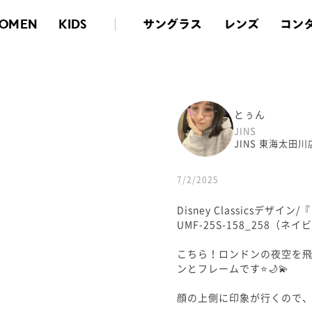
サングラス
レンズ
コン
OMEN
KIDS
とぅん
JINS
JINS 東海太田川
7/2/2025
Disney Classicsデザ
UMF-25S-158_258（ネイ
こちら！ロンドンの夜空を
ンとフレームです⭐️🌙💫
顔の上側に印象が行くので、