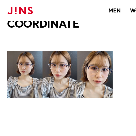
メガネのJINS TOP
JINS MEGANE STYLE
COORDINATE
MEN
W
COORDINATE