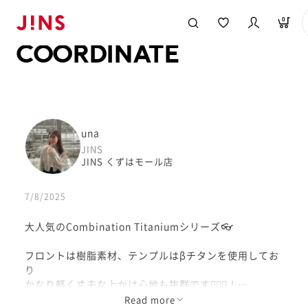
メガネのJINS TOP
JINS MEGANE STYLE
COORDINATE
0
COORDINATE
una
JINS
JINS くずはモール店
7/8/2025
大人気のCombination Titaniumシリーズ👓
フロントは樹脂素材、テンプルはβチタンを使用してお
り
かなり軽く丈夫な上かけ心地も抜群です💁🏻‍♀️！
Read more