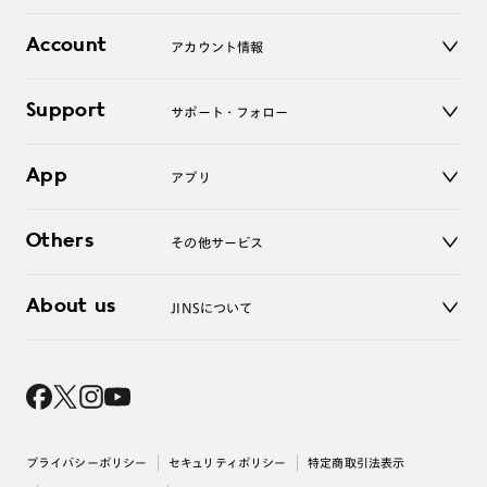
レンズ
店舗
コンタクトレンズ
Account
アカウント情報
オンラインショップ
老眼鏡
キッズ
マイページ／ログイン
Support
アクセサリー
サポート・フォロー
ログアウト
LINE公式アカウント
お知らせ
App
アプリ
よくあるご質問
ご利用ガイド
JINSアプリ
お問い合わせ
Others
その他サービス
3D WEB試着
About us
JINSについて
レンズ交換
オンラインギフト
Magnify Life
価格案内
会社概要
採用情報
法人のお客様
出店について
プライバシーポリシー
セキュリティポリシー
特定商取引法表示