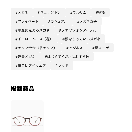
細身のデザインのためメガネのインパクトが少なく、
メガネが初めてでも違和感少なくつけていただけます！
メガネ
ウェリントン
フルリム
樹脂
着用しているワインササのカラーリングは
プライベート
カジュアル
メガネ女子
グラデーションで赤味がある部分が頬の位置にくるので
小顔に見えるメガネ
ファッションアイテム
華やかな印象に仕上がります🤍
イエローベース（春）
顔なじみのいいメガネ
チタン合金（βチタン）
ビジネス
夏コーデ
軽量メガネ
はじめてメガネにおすすめ
黄金比アイウエア
レッド
掲載商品