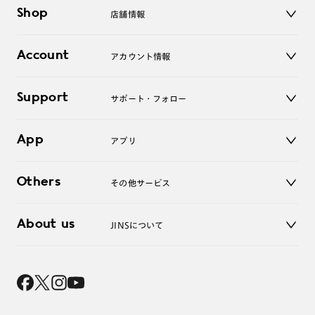
メガネ
Shop
店舗情報
サングラス
レンズ
店舗
コンタクトレンズ
Account
アカウント情報
オンラインショップ
老眼鏡
キッズ
マイページ／ログイン
Support
アクセサリー
サポート・フォロー
ログアウト
LINE公式アカウント
お知らせ
App
アプリ
よくあるご質問
ご利用ガイド
JINSアプリ
お問い合わせ
Others
その他サービス
3D WEB試着
About us
JINSについて
レンズ交換
オンラインギフト
Magnify Life
価格案内
会社概要
採用情報
法人のお客様