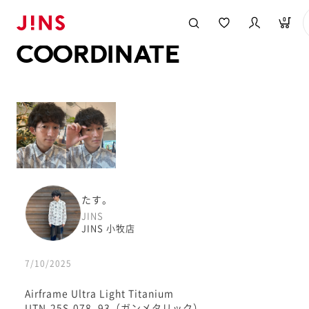
メガネのJINS TOP
JINS MEGANE STYLE
COORDINATE
0
COORDINATE
たす。
JINS
JINS 小牧店
7/10/2025
Airframe Ultra Light Titanium
UTN-25S-078_93（ガンメタリック）