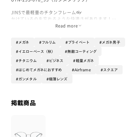
JINSで最軽量のチタンフレーム👓
かけているのを忘れるような快適さがあります！
メガネを今までかけた事のないメガネ初心者の方からメ
Read more
ガネは今までかけてるけど、かけている時にフレームの
重さが気になっていた方に特におすすめです✨
メガネ
フルリム
プライベート
メガネ男子
チタンのフレームはフォーマルなシーンにおすすめで制
イエローベース（秋）
無敵コーティング
服やスーツに合わせやすいので普段使いに向いてます。
チタニウム
ビジネス
軽量メガネ
パソコンやスマホを触る時間が多い方はブルーライトカ
ットレンズがおすすめです‼️
はじめてメガネにおすすめ
Airframe
スクエア
ガンメタル
極薄レンズ
※-0.75D以下や+度数の場合ナイロールフレームと同様
にレンズに"バリ"が入る可能性が高くなります。
また、近視度数と乱視度数が±5.00D以上の場合はフレ
ームが軽い為、レンズが入ると前重心になる為メガネが
掲載商品
ズレるのが気になりやすくなる可能性があります。