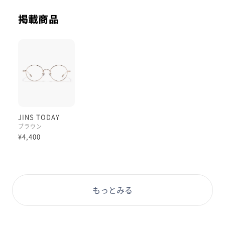
レンズは上から下にかけて色が薄くなる、ライトカラー
【ピンクグラデ】をカスタム。
掲載商品
肌なじみが良いためあまり目立たず、かつ目元にアイシ
ャドウを塗ったようなメイクアップ効果があるので、控
えめなカラーレンズを作りたい方におすすめの色味で
す。
また、反射や拭き傷からレンズを守る【無敵コーティン
グ】も併せて入れてあります。
お外だけでなく 室内の照明の反射も抑えてくれるの
で、視界がチラつきにくく快適です◎
JINS TODAY
ブラウン
眩しさ対策としてはやや弱めなので、ファッションアイ
¥4,400
テムとしてのご使用推奨です！
ぜひお試しくださいませ！
#PD58 #丸顔 #PCウィンター
もっとみる