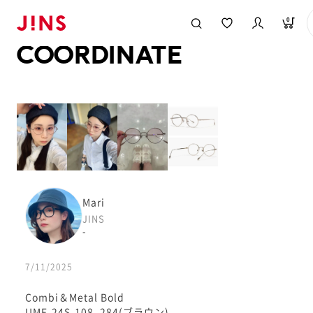
メガネのJINS TOP
JINS MEGANE STYLE
COORDINATE
0
COORDINATE
Mari
JINS
-
7/11/2025
Combi＆Metal Bold
UMF-24S-108_284(ブラウン)