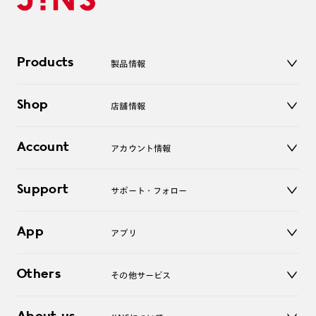
Products
製品情報
メガネ
Shop
店舗情報
サングラス
レンズ
店舗
コンタクトレンズ
Account
アカウント情報
オンラインショップ
老眼鏡
キッズ
マイページ／ログイン
Support
アクセサリー
サポート・フォロー
ログアウト
LINE公式アカウント
お知らせ
App
アプリ
よくあるご質問
ご利用ガイド
JINSアプリ
お問い合わせ
Others
その他サービス
3D WEB試着