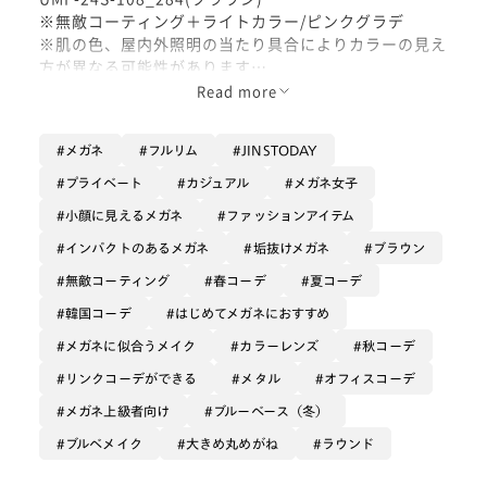
※無敵コーティング＋ライトカラー/ピンクグラデ
※肌の色、屋内外照明の当たり具合によりカラーの見え
方が異なる可能性があります
Read more
大きめ太めのラウンド型メタル(ニッケル合金)フレーム
メガネ
フルリム
JINSTODAY
着こなすメガネJINS TODAY
メタルフレームから、待望のフロント部分に厚みがある
プライベート
カジュアル
メガネ女子
タイプが発売です！
小顔に見えるメガネ
ファッションアイテム
通常フレームと比べて厚みがある分、レンズのはみ出し
がやや軽減されます。
インパクトのあるメガネ
垢抜けメガネ
ブラウン
大きめのフレームなので全くはみ出ないというわけには
無敵コーティング
春コーデ
夏コーデ
行きませんが、度数強めの方がメタル素材を選ぶ際の選
韓国コーデ
はじめてメガネにおすすめ
択肢のひとつとして、とてもオススメです。
メガネに似合うメイク
カラーレンズ
秋コーデ
トレンド感たっぷりな大きめ丸眼鏡は、コーディネート
リンクコーデができる
メタル
オフィスコーデ
のワンポイントに最適です！
メガネ上級者向け
ブルーベース（冬）
フレームはやわらかなミルクティーカラーなので、暖色
ブルベメイク
大きめ丸めがね
ラウンド
系の優しい色味の装いと合わせやすいです。