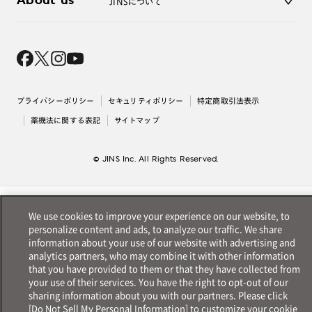
About us
JINSについて
レンズ交換
オンラインギフト
Magnify Life
価格案内
会社概要
採用情報
法人のお客様
出店について
プライバシーポリシー
セキュリティポリシー
特定商取引法表示
薬機法に関する表記
サイトマップ
© JINS Inc. All Rights Reserved.
We use cookies to improve your experience on our website, to
personalize content and ads, to analyze our traffic. We share
information about your use of our website with advertising and
analytics partners, who may combine it with other information
that you have provided to them or that they have collected from
your use of their services. You have the right to opt-out of our
sharing information about you with our partners. Please click
[Do Not Sell My Personal Information] to customize your cookie