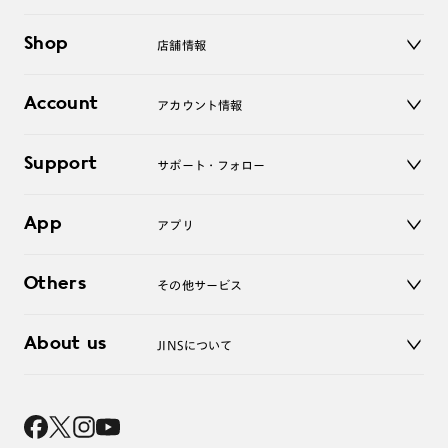
メガネ
Shop
店舗情報
サングラス
レンズ
店舗
コンタクトレンズ
Account
アカウント情報
オンラインショップ
老眼鏡
キッズ
マイページ／ログイン
Support
アクセサリー
サポート・フォロー
ログアウト
LINE公式アカウント
お知らせ
App
アプリ
よくあるご質問
ご利用ガイド
JINSアプリ
お問い合わせ
Others
その他サービス
3D WEB試着
About us
JINSについて
レンズ交換
オンラインギフト
Magnify Life
価格案内
会社概要
採用情報