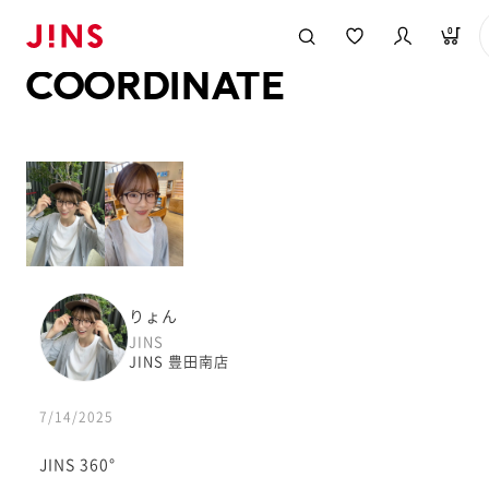
メガネのJINS TOP
JINS MEGANE STYLE
COORDINATE
0
COORDINATE
りょん
JINS
JINS 豊田南店
7/14/2025
JINS 360°