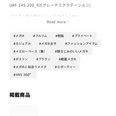
URF-24S-200_93(グレーデミグラデーション)
JINS史上最も壊れにくいメガネ！！👓
Read more
上下、左右にツルを広げられるので、
メガネ
フルリム
樹脂
プライベート
『子供に曲げられてしまった』
『うっかり落としてしまった』
カジュアル
メガネ女子
ファッションアイテム
『気付かず踏んでしまった』
イエローベース（春）
顔なじみのいいメガネ
というメガネの事故を減らすことができます🥺✨
ボストン
ブラウン
軽量メガネ
メガネに似合うメイク
スポーティー
鼻パッドは柔らかく一体型のシリコンパッドなので、長
JINS 360°
時間かけていても疲れにくく、快適にかけられる仕様で
す☁️
こちらのグレーデミグラデーションのカラーが下に向か
掲載商品
ってブラウンが薄くなっていくお色味なので、
肌馴染みが良くてどんな服装にも合わせやすいです🤎
ぜひお試しください🤍