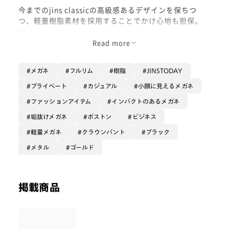
今までのjins classicの高級感あるデザインを保ちつ
つ、軽量樹脂素材を採用することでかけ心地も担保。
テンプルの内側の芯金も上質で、カラーや調光に初めて
Read more
挑戦する方にも、ぴったりなサイズ感です。
メガネ
フルリム
樹脂
JINSTODAY
柔らかなクラウンパント型が自然と顔に馴染むのではな
いでしょうか。
プライベート
カジュアル
小顔に見えるメガネ
ファッションアイテム
インパクトのあるメガネ
是非お試しください。
垢抜けメガネ
ボストン
ビジネス
※オンライン購入の場合、未調整のため横幅がきつい場
軽量メガネ
クラウンパント
ブラック
合がございます。近隣の店舗でご調整ください。
メタル
ゴールド
着用カラー : ブラック
掲載商品