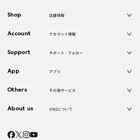
メガネ
Shop
店舗情報
サングラス
レンズ
店舗
コンタクトレンズ
Account
アカウント情報
オンラインショップ
老眼鏡
キッズ
マイページ／ログイン
Support
アクセサリー
サポート・フォロー
ログアウト
LINE公式アカウント
お知らせ
App
アプリ
よくあるご質問
ご利用ガイド
JINSアプリ
お問い合わせ
Others
その他サービス
3D WEB試着
About us
JINSについて
レンズ交換
オンラインギフト
Magnify Life
価格案内
会社概要
採用情報