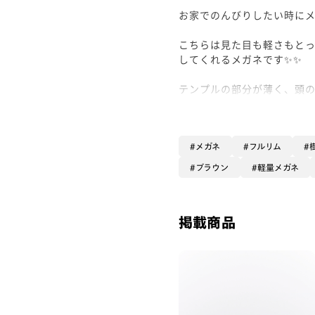
お家でのんびりしたい時にメ
こちらは見た目も軽さもと
してくれるメガネです✨✨
テンプルの部分が薄く、頭
ビを見たりするときでもお
鼻パットは跡が残りにくい
しにくいフレーム一体型と
メガネ
フルリム
です‼️
ブラウン
軽量メガネ
落ち着いたブラウン系から
時間を楽しむメガネとして、
掲載商品