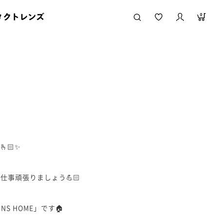
タクトレンズ
0
🏻✨
事頑張りましょう💪🏻
INS HOME」です🏠