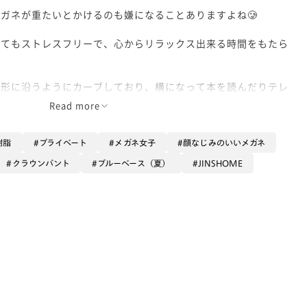
ガネが重たいとかけるのも嫌になることありますよね🥲
ってもストレスフリーで、心からリラックス出来る時間をもたら
の形に沿うようにカーブしており、横になって本を読んだりテレ
顔に寄り添い優しくフィットしてくれる形状になっています！
Read more
シリコン素材を採用しているのと、かけたまま寝転がっても変形
なっており、メガネがずれ落ちずらいのもおすすめポイント高め
樹脂
プライベート
メガネ女子
顔なじみのいいメガネ
クラウンパント
ブルーベース（夏）
JINSHOME
明るいトーンまで、カラーバリエーションも豊富なので、おうち
一本は持っておきたい商品です🏠♪