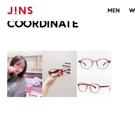
メガネのJINS TOP
JINS MEGANE STYLE
COORDINATE
MEN
W
COORDINATE