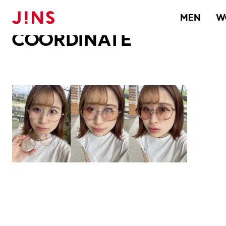
メガネのJINS TOP
JINS MEGANE STYLE
COORDINATE
MEN
W
COORDINATE