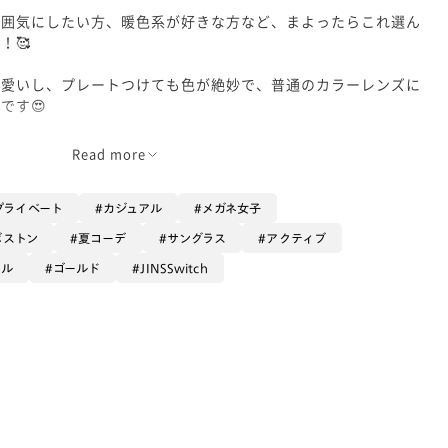
雰囲気にしたい方、暖色系が好きな方など、まよったらこれ選ん
！🥰
可愛いし、プレートつけても色が絶妙で、普通のカラーレンズに
です😍
試し下さい！
Read more
プライベート
カジュアル
メガネ女子
ボストン
夏コーデ
サングラス
アクティブ
タル
ゴールド
JINSSwitch