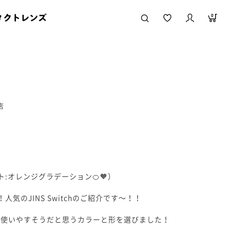
タクトレンズ
0
店
ト:オレンジグラデーション🍊🧡）
気のJINS Switchのご紹介です〜！！
て使いやすそうだと思うカラーと形を選びました！