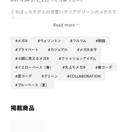
くちぱっちモデルの可愛いクリアグリーンのメガネで
す〜！！
結構レンズ大きめなので、しっかり小顔効果狙えます🍀
Read more
*゜
メガネ
ウェリントン
フルリム
樹脂
グリーンのフレーム少ないので欲しかったという方ぜ
ひ！お試しして欲しいです！
プライベート
カジュアル
メガネ女子
小顔に見えるメガネ
ファッションアイテム
カラー入れてサングラスとかも似合いそうなので、伊達
メガネでのおつくりなどもぜひ！
イエローベース（春）
太ぶちメガネ
春コーデ
調光レンズ、可視光調光レンズのグリーン系とも合いそ
夏コーデ
グリーン
COLLABORATION
うです！
ブルーベース（夏）
是非お試し下さい！
掲載商品