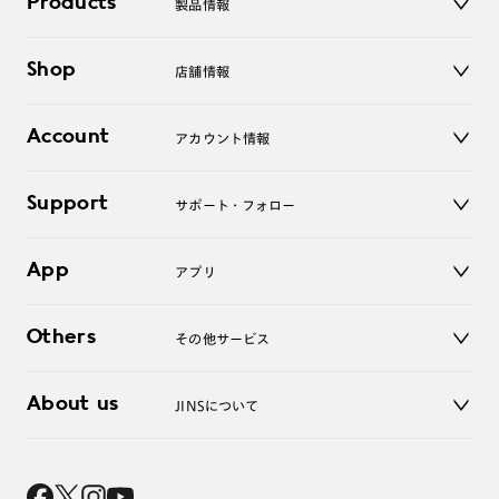
Products
製品情報
メガネ
Shop
店舗情報
サングラス
レンズ
店舗
コンタクトレンズ
Account
アカウント情報
オンラインショップ
老眼鏡
キッズ
マイページ／ログイン
Support
アクセサリー
サポート・フォロー
ログアウト
LINE公式アカウント
お知らせ
App
アプリ
よくあるご質問
ご利用ガイド
JINSアプリ
お問い合わせ
Others
その他サービス
3D WEB試着
About us
JINSについて
レンズ交換
オンラインギフト
Magnify Life
価格案内
会社概要