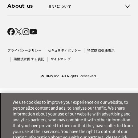
3D WEB試着
About us
JINSについて
レンズ交換
オンラインギフト
Magnify Life
価格案内
会社概要
採用情報
法人のお客様
出店について
プライバシーポリシー
セキュリティポリシー
特定商取引法表示
薬機法に関する表記
サイトマップ
© JINS Inc. All Rights Reserved.
We use cookies to improve your experience on our website, to
personalize content and ads, to analyze our traffic. We share
information about your use of our website with advertising and
analytics partners, who may combine it with other information
that you have provided to them or that they have collected from
your use of their services. You have the right to opt-out of our
sharing information about you with our partners. Please click