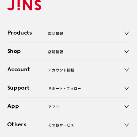
Products
製品情報
メガネ
Shop
店舗情報
サングラス
レンズ
店舗
コンタクトレンズ
Account
アカウント情報
オンラインショップ
老眼鏡
キッズ
マイページ／ログイン
Support
アクセサリー
サポート・フォロー
ログアウト
LINE公式アカウント
お知らせ
App
アプリ
よくあるご質問
ご利用ガイド
JINSアプリ
お問い合わせ
Others
その他サービス