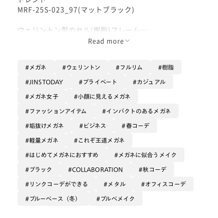
MRF-25S-023_97(マットブラック)
ウェリントン型のセル(樹脂)フレーム
Read more
メガネ×ヘアで“カッコイイ”を仕上げる、美容師高木琢
也氏とのコラボ品番です。
メガネ
ウェリントン
フルリム
樹脂
こちらはシリーズ02.番【色っぽ】。
JINSTODAY
プライベート
カジュアル
流したセンターパートを邪魔しない、目尻が短めのウェ
メガネ女子
小顔に見えるメガネ
リントン型フレームデザイン。
ファッションアイテム
インパクトのあるメガネ
開けたお顔の中心に視線が向くよう、メタルのブリッジ
垢抜けメガネ
ビジネス
春コーデ
と目頭に向けて角度がついたラインを採用。
軽量メガネ
これぞ王道メガネ
樹脂とメタルのコンビネーション仕様の異なる質感で、
はじめてメガネにおすすめ
メガネに似合うメイク
各素材同じマットブラックの組合せでも程よい立体感が
ブラック
COLLABORATION
秋コーデ
あります。
リンクコーデができる
メタル
オフィスコーデ
かけた感覚も結構軽く楽な体感でした。
ブルーベース（冬）
ブルベメイク
横顔はスッキリ細いラインなので、黒縁ですがごつくな