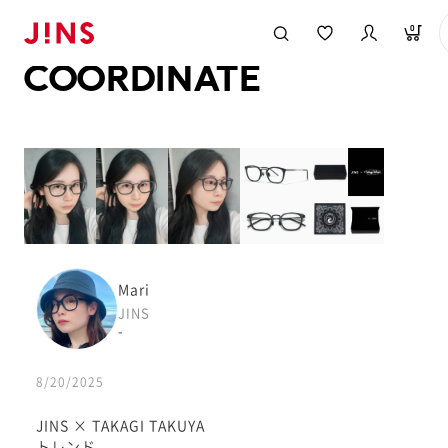
メガネのJINS TOP
JINS MEGANE STYLE
COORDINATE
0
COORDINATE
Mari
JINS
-
8/20/2025
JINS × TAKAGI TAKUYA
トレンド