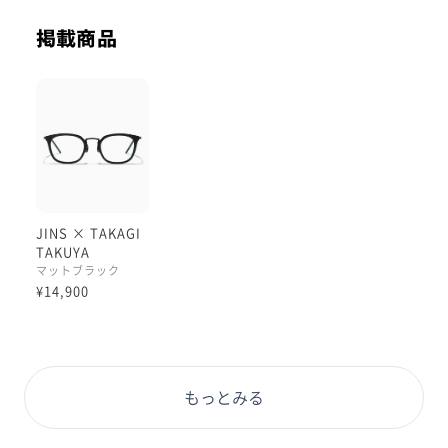
り過ぎず プライベートでもお仕事でもかけやすい心遣
いが素敵ですね◎
掲載商品
公式のオススメレンズカスタムは【ミディアムココア】
マットブラック×暖色系で大人の余裕・色気を演出して
くれるそう。
落ち着いたカラーのスウェット＋ジャケットのラフめオ
フィスコアに合わせてあげると 張り切りすぎないかけ
こなしに。
ぜひお試しくださいませ！
JINS × TAKAGI
#PD58 #丸顔 #PCウィンター
TAKUYA
マットブラック
¥14,900
もっとみる