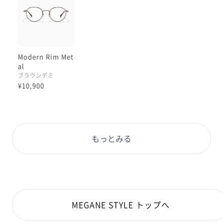
こちらのフレームはどんなレンズにも合うので好きなよ
うにカスタマイズして楽しめるのが魅力です！
今回私がつけているのはライトピンクのカラーレンズを
Modern Rim Met
入れたモダンリムです🥸🌸
al
とっても可愛いでしょう？？🫶🏻💕
ブラウンデミ
¥10,900
カラーレンズにも実は色によって印象がだいぶ変わるん
です！
ピンク系は血色を良く見せてくれたり可愛い印象を与え
ることが出来ます✌🏻
もっとみる
なりたいイメージに合わせてカラーを入れるのもおすす
めですよ🌱✨
９月からもどんどん投稿していきますので、これからも
よろしくお願いします🧏🏻‍♀️💕
MEGANE STYLE トップへ