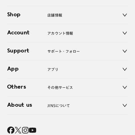
メガネ
Shop
店舗情報
サングラス
レンズ
店舗
コンタクトレンズ
Account
アカウント情報
オンラインショップ
老眼鏡
キッズ
マイページ／ログイン
Support
アクセサリー
サポート・フォロー
ログアウト
LINE公式アカウント
お知らせ
App
アプリ
よくあるご質問
ご利用ガイド
JINSアプリ
お問い合わせ
Others
その他サービス
3D WEB試着
About us
JINSについて
レンズ交換
オンラインギフト
Magnify Life
価格案内
会社概要
採用情報