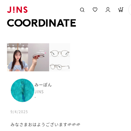
メガネのJINS TOP
JINS MEGANE STYLE
COORDINATE
0
COORDINATE
みーぽん
JINS
-
9/4/2025
みなさまおはようございます🌱🌱🌱