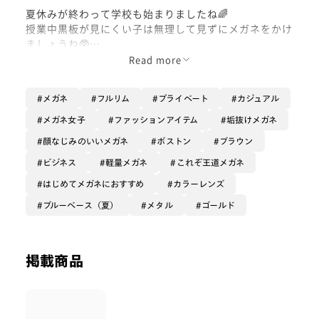
夏休みが終わって学校も始まりましたね🌈
授業中黒板が見にくい子は無理して見ずにメガネをかけ
ましょうね🥸
Read more
目を細めて見るのは余計な負担がかかるので目が悪くな
ってしまう可能性があるのです🥲🥲🥲
メガネ
フルリム
プライベート
カジュアル
メガネ女子
ファッションアイテム
垢抜けメガネ
顔なじみのいいメガネ
ボストン
ブラウン
さて、本日ご紹介するメガネは…
JINS TODAYシリーズから「modern rim metal」です
ビジネス
軽量メガネ
これぞ王道メガネ
🍉
はじめてメガネにおすすめ
カラーレンズ
ブルーベース（夏）
メタル
ゴールド
webでも大変人気のあるフレームとなっております👏🏻
✨✨✨
このヴィンテージ感とトレンドを抑えたデザイン本当に
掲載商品
可愛いですよね🥺
彫刻を見たお客様も可愛いと絶賛してくださる方が多く
とても嬉しいです✨