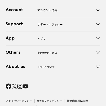
レンズ
店舗
コンタクトレンズ
Account
アカウント情報
オンラインショップ
老眼鏡
キッズ
マイページ／ログイン
Support
アクセサリー
サポート・フォロー
ログアウト
LINE公式アカウント
お知らせ
App
アプリ
よくあるご質問
ご利用ガイド
JINSアプリ
お問い合わせ
Others
その他サービス
3D WEB試着
About us
JINSについて
レンズ交換
オンラインギフト
Magnify Life
価格案内
会社概要
採用情報
法人のお客様
出店について
プライバシーポリシー
セキュリティポリシー
特定商取引法表示