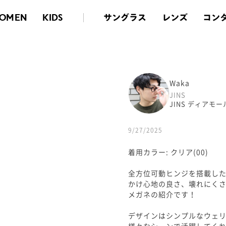
サングラス
レンズ
コン
OMEN
KIDS
Waka
JINS
JINS ディアモ
9/27/2025
着用カラー: クリア(00)
全方位可動ヒンジを搭載し
かけ心地の良さ、壊れにく
メガネの紹介です！
デザインはシンプルなウェ
様々なシーンで活躍してく