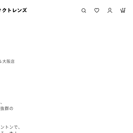
タクトレンズ
0
ール大阪店
た、
さ抜群の
リントンで、
れる一本！