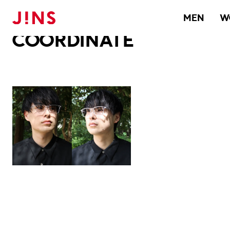
メガネのJINS TOP
JINS MEGANE STYLE
COORDINATE
MEN
W
COORDINATE