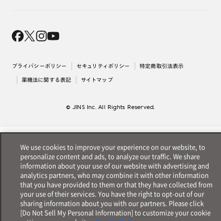
オンラインギフト
Magnify Life
価格案内
会社概要
採用情報
法人のお客様
出店について
プライバシーポリシー
セキュリティポリシー
特定商取引法表示
薬機法に関する表記
サイトマップ
© JINS Inc. All Rights Reserved.
We use cookies to improve your experience on our website, to
personalize content and ads, to analyze our traffic. We share
information about your use of our website with advertising and
analytics partners, who may combine it with other information
that you have provided to them or that they have collected from
your use of their services. You have the right to opt-out of our
sharing information about you with our partners. Please click
[Do Not Sell My Personal Information] to customize your cookie