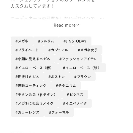
カスタムしています！
コーディネートの邪魔をしないデザインで、
どんな服装にもピッタリです🎶
Read more
メガネ
フルリム
JINSTODAY
プライベート
カジュアル
メガネ女子
小顔に見えるメガネ
ファッションアイテム
イエローベース（春）
イエローベース（秋）
垢抜けメガネ
ボストン
ブラウン
無敵コーティング
チタニウム
チタン合金（βチタン）
ビジネス
メガネに似合うメイク
イエベメイク
カラーレンズ
フォーマル