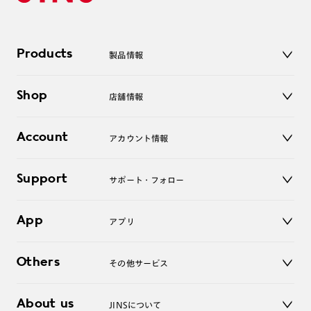
Products
製品情報
メガネ
Shop
店舗情報
サングラス
レンズ
店舗
コンタクトレンズ
Account
アカウント情報
オンラインショップ
老眼鏡
キッズ
マイページ／ログイン
Support
アクセサリー
サポート・フォロー
ログアウト
LINE公式アカウント
お知らせ
App
アプリ
よくあるご質問
ご利用ガイド
JINSアプリ
お問い合わせ
Others
その他サービス
3D WEB試着
About us
JINSについて
レンズ交換