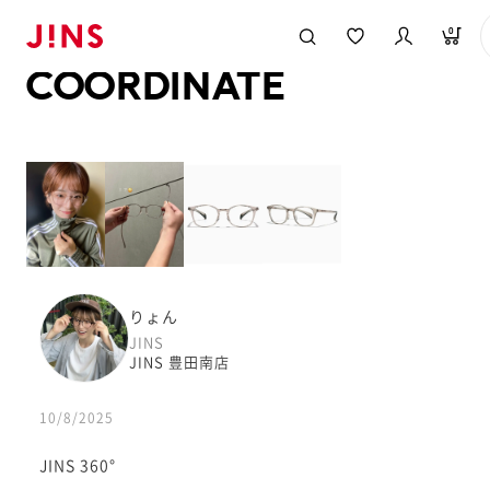
メガネのJINS TOP
JINS MEGANE STYLE
COORDINATE
0
COORDINATE
りょん
JINS
JINS 豊田南店
10/8/2025
JINS 360°