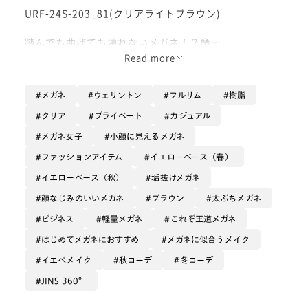
URF-24S-203_81(クリアライトブラウン)
踏んでも曲げても壊れないメガネ！？😳
Read more
JINSが独自開発した上下↕️左右↔️に可動する特殊な機
構のヒンジにより、
メガネ
ウェリントン
フルリム
樹脂
耐久性に優れた一本です❕
クリア
プライベート
カジュアル
クリアブラウンのカラーなのでお顔に馴染みやすく、
メガネ女子
小顔に見えるメガネ
メガネをかけたら浮いて見えてしまうという方にとても
オススメのフレームです🥹✨
ファッションアイテム
イエローベース（春）
イエローベース（秋）
垢抜けメガネ
個人的にクリアカラーのフレームはどんな服装にも合わ
顔なじみのいいメガネ
ブラウン
太ぶちメガネ
せやすいので、
1本は持っておくと重宝するかと思います🙂‍↕️
ビジネス
軽量メガネ
これぞ王道メガネ
はじめてメガネにおすすめ
メガネに似合うメイク
軽いので長時間かけていても疲れにくいです☁️
イエベメイク
秋コーデ
冬コーデ
ぜひお試しください🤍
JINS 360°