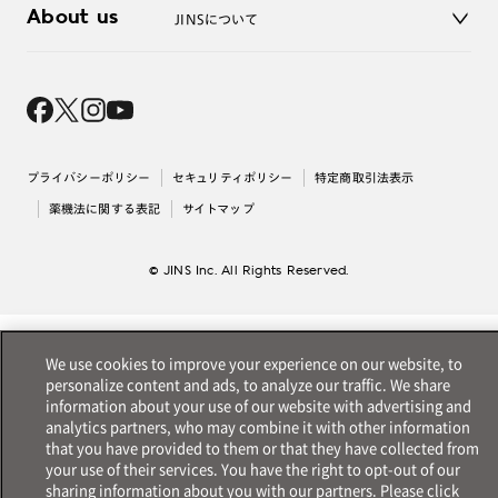
About us
JINSについて
レンズ交換
オンラインギフト
Magnify Life
価格案内
会社概要
採用情報
法人のお客様
出店について
プライバシーポリシー
セキュリティポリシー
特定商取引法表示
薬機法に関する表記
サイトマップ
© JINS Inc. All Rights Reserved.
We use cookies to improve your experience on our website, to
personalize content and ads, to analyze our traffic. We share
information about your use of our website with advertising and
analytics partners, who may combine it with other information
that you have provided to them or that they have collected from
your use of their services. You have the right to opt-out of our
sharing information about you with our partners. Please click