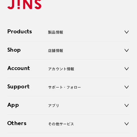
Products
製品情報
メガネ
Shop
店舗情報
サングラス
レンズ
店舗
コンタクトレンズ
Account
アカウント情報
オンラインショップ
老眼鏡
キッズ
マイページ／ログイン
Support
アクセサリー
サポート・フォロー
ログアウト
LINE公式アカウント
お知らせ
App
アプリ
よくあるご質問
ご利用ガイド
JINSアプリ
お問い合わせ
Others
その他サービス
3D WEB試着