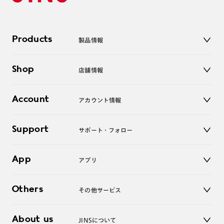
Products
製品情報
メガネ
Shop
店舗情報
サングラス
レンズ
店舗
コンタクトレンズ
Account
アカウント情報
オンラインショップ
老眼鏡
キッズ
マイページ／ログイン
Support
アクセサリー
サポート・フォロー
ログアウト
LINE公式アカウント
お知らせ
App
アプリ
よくあるご質問
ご利用ガイド
JINSアプリ
お問い合わせ
Others
その他サービス
3D WEB試着
About us
JINSについて
レンズ交換