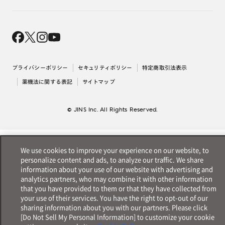
オンラインギフト
Magnify Life
価格案内
会社概要
採用情報
法人のお客様
出店について
プライバシーポリシー
セキュリティポリシー
特定商取引法表示
薬機法に関する表記
サイトマップ
© JINS Inc. All Rights Reserved.
We use cookies to improve your experience on our website, to
personalize content and ads, to analyze our traffic. We share
information about your use of our website with advertising and
analytics partners, who may combine it with other information
that you have provided to them or that they have collected from
your use of their services. You have the right to opt-out of our
sharing information about you with our partners. Please click
[Do Not Sell My Personal Information] to customize your cookie