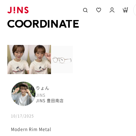
メガネのJINS TOP
JINS MEGANE STYLE
COORDINATE
0
COORDINATE
りょん
JINS
JINS 豊田南店
10/17/2025
Modern Rim Metal