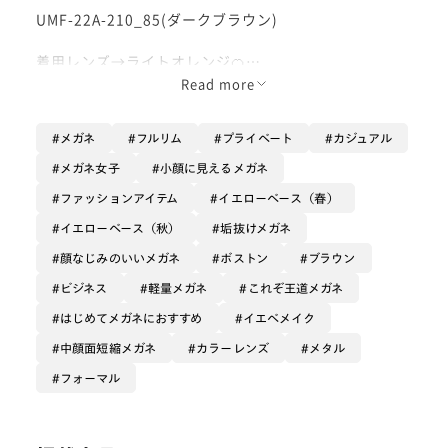
UMF-22A-210_85(ダークブラウン)
着用レンズ→ライトオレンジ🍊
Read more
メタル素材のボストン型フレーム👓
メガネ
フルリム
プライベート
カジュアル
ミルクチョコのようなブラウンカラーで、柔らかく落ち
着いた印象にしてくれます✨
メガネ女子
小顔に見えるメガネ
ファッションアイテム
イエローベース（春）
程よく大きめなので、小顔効果も抜群🥹
イエローベース（秋）
垢抜けメガネ
線が細くかけてる感が少ないので、メガネが似合わない
顔なじみのいいメガネ
ボストン
ブラウン
と悩まれてる方にもぜひかけていただきたいです💭
ビジネス
軽量メガネ
これぞ王道メガネ
着用しているライトオレンジのカラーレンズはパッとお
はじめてメガネにおすすめ
イエベメイク
顔を明るく魅せてくれ、自然に血色感を出してくれます
中顔面短縮メガネ
カラーレンズ
メタル
🧡
フォーマル
ぜひお試しください🤍