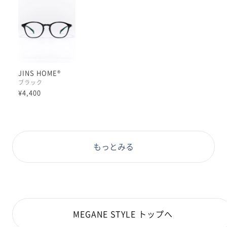
３つ目は、テレワークにも安全のきちんと感！✨
驚くほど軽いのにかけるだけで様になるクラシックデザ
イン。着替えてヘアやメイクをさっと整えればお仕事モ
ードにチェンジできます✨
JINSHOMEと名前がついているので、お家でしかかけら
JINS HOME®
れないと思われている方も多いですが、実はファッショ
ブラック
ンやきちんとメイクすると、しっかり他所行きのメガネ
¥4,400
になります🧡
黒縁って何にでも合いますし、ファッションにメリハリ
をつけてくれるので私はとっても大好きです🥰❤️‍🔥
もっとみる
こちらは、小さめサイズと大きめサイズの2サイズ展開
となっております！
小さめタイプ…レンズ幅がせまく、強度数のレンズを入
れた時に目が小さく見えがちな悩みを軽減❤️‍🔥
メガネの横幅もやや小さめなので、フィット感がほしい
MEGANE STYLE トップへ
方にもオススメです👀