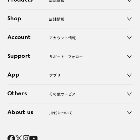
Products
製品情報
メガネ
Shop
店舗情報
サングラス
レンズ
店舗
コンタクトレンズ
Account
アカウント情報
オンラインショップ
老眼鏡
キッズ
マイページ／ログイン
Support
アクセサリー
サポート・フォロー
ログアウト
LINE公式アカウント
お知らせ
App
アプリ
よくあるご質問
ご利用ガイド
JINSアプリ
お問い合わせ
Others
その他サービス
3D WEB試着
About us
JINSについて
レンズ交換
オンラインギフト
Magnify Life
価格案内
会社概要