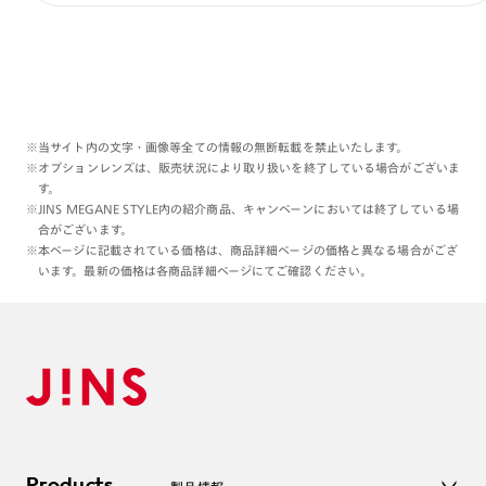
大きめタイプ…大き目のレンズのリム(縁)が顔の余白を
埋め、小顔に見せてくれます🤭
メガネの横幅もやや広めなので、頭を締め付けずゆった
りかけたい方にもオススメです👀
私は小顔に見せたいので大きめタイプ推しです❤️‍🔥
※当サイト内の文字・画像等全ての情報の無断転載を禁止いたします。
※オプションレンズは、販売状況により取り扱いを終了している場合がございま
ぜひ自分の顔型にあったフレームを選んでみてください
す。
ね🥳✨
※JINS MEGANE STYLE内の紹介商品、キャンペーンにおいては終了している場
合がございます。
※本ページに記載されている価格は、商品詳細ページの価格と異なる場合がござ
います。最新の価格は各商品詳細ページにてご確認ください。