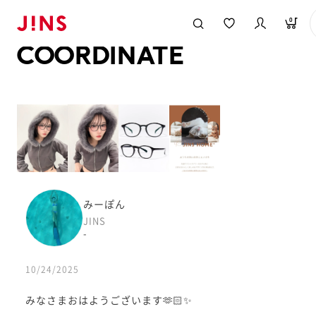
メガネのJINS TOP
JINS MEGANE STYLE
COORDINATE
0
COORDINATE
みーぽん
JINS
-
10/24/2025
みなさまおはようございます🫶🏻✨