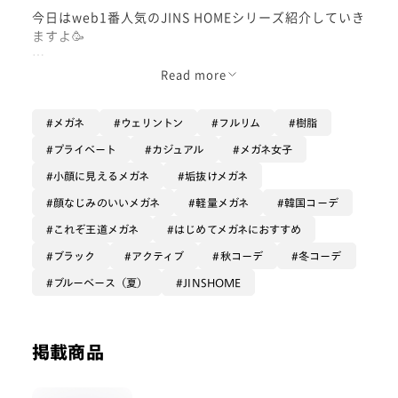
今日はweb1番人気のJINS HOMEシリーズ紹介していき
ますよ🥳
みなさまJINSHOMEの専用webページはもうご覧にな
Read more
られましたか？
猫好きにはたまらないデザインになっているので、ぜひ
メガネ
ウェリントン
フルリム
樹脂
見てみてくださいね🐈
プライベート
カジュアル
メガネ女子
小顔に見えるメガネ
垢抜けメガネ
いいところ３つご紹介❤️‍🔥
顔なじみのいいメガネ
軽量メガネ
韓国コーデ
いいところ1つ目は、かけたまま 横になれる😴
これぞ王道メガネ
はじめてメガネにおすすめ
頭の形に合わせてカーブを付け、薄くしたテンプルが着
ブラック
アクティブ
秋コーデ
冬コーデ
用時の負担を抑え、横になっても顔にやさしく寄り添っ
てくれます✨
ブルーベース（夏）
JINSHOME
２つ目は、長時間かけても 跡がつきにくい🫆
一体型のシリコン製鼻パッドで驚くほど快適です！
掲載商品
肌あたりがやさしく長時間かけていても跡が残りにくく
なっています❤️‍🔥
これが本当にオススメポイント！！！！