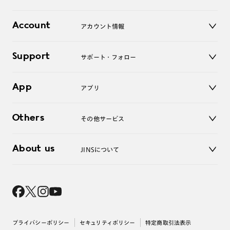
レンズ
店舗
コンタクトレンズ
Account
アカウント情報
オンラインショップ
老眼鏡
キッズ
マイページ／ログイン
Support
アクセサリー
サポート・フォロー
ログアウト
LINE公式アカウント
お知らせ
App
アプリ
よくあるご質問
ご利用ガイド
JINSアプリ
お問い合わせ
Others
その他サービス
3D WEB試着
About us
JINSについて
レンズ交換
オンラインギフト
Magnify Life
価格案内
会社概要
採用情報
法人のお客様
出店について
プライバシーポリシー
セキュリティポリシー
特定商取引法表示