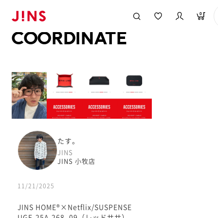
メガネのJINS TOP
JINS MEGANE STYLE
COORDINATE
0
COORDINATE
たす。
JINS
JINS 小牧店
11/21/2025
JINS HOME®︎×Netflix/SUSPENSE
UGF-25A-268_09（レッドササ）