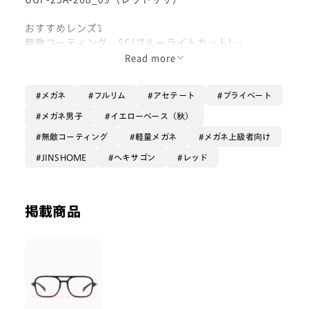
おすすめレンズ⤵︎
無敵コーティング、SC(ブルーライトカット)
Read more
おうち時間に着替えるメガネJINS HOMEと Netflixのコ
ラボレーション‼️
メガネ
フルリム
アセテート
プライベート
お家でまったり過ごす時にNetflixを観るならこのメガ
ネをかけよう！🥸
メガネ男子
イエローベース（秋）
目が良い方でも度なしのブルーライトカットでで疲れ目
無敵コーティング
軽量メガネ
メガネ上級者向け
対策にオススメです！
JINSHOME
ヘキサゴン
レッド
フレームが軽量で鼻パッドもシリコンで肌あたりが良
く、ずれにくい為横になりながらでも快適です！
掲載商品
オリジナルのメガネトレーにもなるケースとメガネ拭き
も付きます‼️