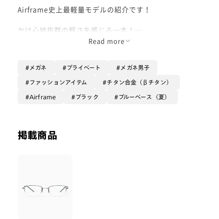
Airframe史上最軽量モデルの紹介です！
かけ心地抜群の軽さを感じる一本！
βチタンを使用しているので、しなやかな
Read more
部分もポイント！
メガネ
プライベート
メガネ男子
デザインはシンプルなので、
様々シーンで活躍するフレームです！
ファッションアイテム
チタン合金（βチタン）
Airframe
ブラック
ブルーベース（夏）
スクエアタイプがお好きな方、
軽いフレームをお探しの方にオススメです！
是非お買い求め下さい！
掲載商品
- Waka-