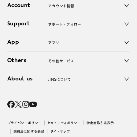
店舗
コンタクトレンズ
Account
アカウント情報
オンラインショップ
老眼鏡
キッズ
マイページ／ログイン
Support
アクセサリー
サポート・フォロー
ログアウト
LINE公式アカウント
お知らせ
App
アプリ
よくあるご質問
ご利用ガイド
JINSアプリ
お問い合わせ
Others
その他サービス
3D WEB試着
About us
JINSについて
レンズ交換
オンラインギフト
Magnify Life
価格案内
会社概要
採用情報
法人のお客様
出店について
プライバシーポリシー
セキュリティポリシー
特定商取引法表示
薬機法に関する表記
サイトマップ