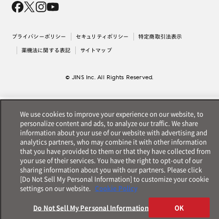
採用情報
法人のお客様
出店について
プライバシーポリシー
セキュリティポリシー
特定商取引法表示
薬機法に関する表記
サイトマップ
© JINS Inc. All Rights Reserved.
We use cookies to improve your experience on our website, to
personalize content and ads, to analyze our traffic. We share
information about your use of our website with advertising and
analytics partners, who may combine it with other information
that you have provided to them or that they have collected from
your use of their services. You have the right to opt-out of our
sharing information about you with our partners. Please click
[Do Not Sell My Personal Information] to customize your cookie
settings on our website.
Cookie Policy
Do Not Sell My Personal Information
OK