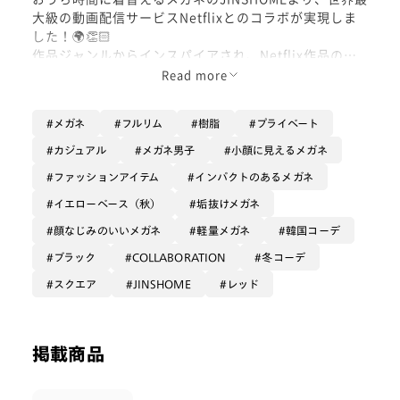
大級の動画配信サービスNetflixとのコラボが実現しま
した！🌍👏🏻
作品ジャンルからインスパイアされ、Netflix作品のよ
うにバリエーションに富んだ玉型と、軽さもかけ心地も
Read more
ストレスフリーなメガネで、心からリラックスできるお
うち時間へ🏠🫶🏻
メガネ
フルリム
樹脂
プライベート
オリジナルのケースにもなるメガネトレーとメガネ拭き
も要チェック！ʕ ᷇࿀ ᷆ ʔ
カジュアル
メガネ男子
小顔に見えるメガネ
部門で選ぶもよし！デザインで選ぶもよし！
ファッションアイテム
インパクトのあるメガネ
あなただけのおうち時間にしませんか〜？
イエローベース（秋）
垢抜けメガネ
顔なじみのいいメガネ
軽量メガネ
韓国コーデ
ブラック
COLLABORATION
冬コーデ
スクエア
JINSHOME
レッド
掲載商品