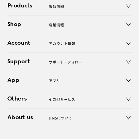
Products
製品情報
メガネ
Shop
店舗情報
サングラス
レンズ
店舗
コンタクトレンズ
Account
アカウント情報
オンラインショップ
老眼鏡
キッズ
マイページ／ログイン
Support
アクセサリー
サポート・フォロー
ログアウト
LINE公式アカウント
お知らせ
App
アプリ
よくあるご質問
ご利用ガイド
JINSアプリ
お問い合わせ
Others
その他サービス
3D WEB試着
About us
JINSについて
レンズ交換
オンラインギフト
Magnify Life
価格案内
会社概要