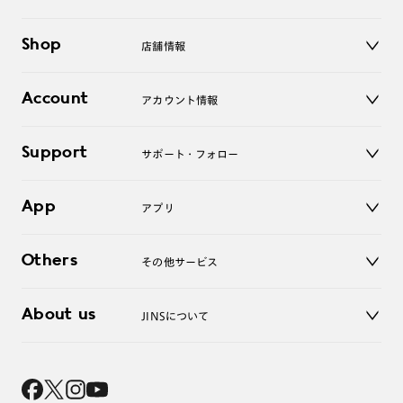
メガネ
Shop
店舗情報
サングラス
レンズ
店舗
コンタクトレンズ
Account
アカウント情報
オンラインショップ
老眼鏡
キッズ
マイページ／ログイン
Support
アクセサリー
サポート・フォロー
ログアウト
LINE公式アカウント
お知らせ
App
アプリ
よくあるご質問
ご利用ガイド
JINSアプリ
お問い合わせ
Others
その他サービス
3D WEB試着
About us
JINSについて
レンズ交換
オンラインギフト
Magnify Life
価格案内
会社概要
採用情報