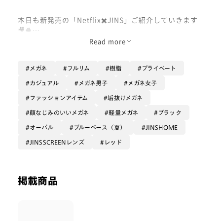
本日も新発売の「Netflix✖️JINS」ご紹介していきます
🎥🍿
Read more
いよいよこれがラストNetflixモデルですよ〜‼️
メガネ
フルリム
樹脂
プライベート
JINS HOMEシリーズから待望の最新作です👏🏻✨
カジュアル
メガネ男子
メガネ女子
今回は映画のジャンルをイメージした特別仕様となって
ファッションアイテム
垢抜けメガネ
おります🎦
顔なじみのいいメガネ
軽量メガネ
ブラック
アクション
オーバル
ブルーベース（夏）
JINSHOME
ロマンス
JINSSCREENレンズ
レッド
ドキュメンタリー
ヒューマンドラマ
コメディ
サスペンス
掲載商品
の６つのカテゴリのイメージを彷彿させるようなフレー
ムデザインが出揃っています‼️‼️