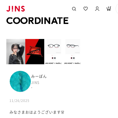
メガネのJINS TOP
JINS MEGANE STYLE
COORDINATE
0
COORDINATE
みーぽん
JINS
-
11/26/2025
みなさまおはようございます👗