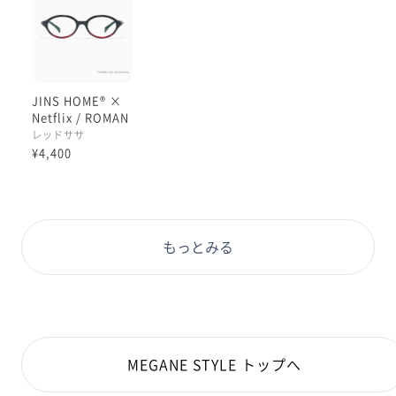
テンプルや、テンプルエンドなど細かな部分にNETFLIX
のロゴやイメージカラーが使用されており眺めるのも楽
しいデザインです🎬✨
本日ご紹介するハリウッド式王道ロマンス✖️オーバルの
JINS HOME® ×
フレームは女性が手に取りやすいサイズ感で、どんな世
Netflix / ROMAN
代の方にも刺さるデザインとなっております！
CE
レッドササ
オーバルは今まで金属製の素材のものが多かったので、
¥4,400
今回樹脂素材で出てくれて嬉しいです👏🏻✨
自宅用だからこそチャレンジできる玉型がたくさん用意
されており、心をくすぐる一本でお家でののんびり時間
や映画時間がさらに楽しくなること間違いなしです🏠
もっとみる
📽️🍿✨
こちらの商品には専用のセリートとトレー型ケースが付
属します！
スナップボタンを外すと持ち運び用のケースにもなりま
すのでお家でもお外にも持っていく事が可能です⭕️
MEGANE STYLE トップへ