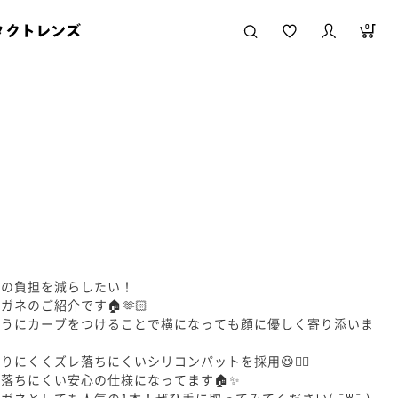
タクトレンズ
0
ネの負担を減らしたい！
ネのご紹介です🏠🫶🏻
ようにカーブをつけることで横になっても顔に優しく寄り添いま
にくくズレ落ちにくいシリコンパットを採用😆❤️‍🔥
落ちにくい安心の仕様になってます🏠✨
室内使いはもちろん普段のメガネとしても人気の1本！ぜひ手に取ってみてください( ¯꒳¯ )