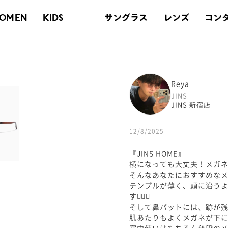
サングラス
レンズ
コン
OMEN
KIDS
Reya
JINS
JINS 新宿店
12/8/2025
『JINS HOME』
横になっても大丈夫！メガ
そんなあなたにおすすめなメガ
テンプルが薄く、頭に沿う
す👍🏻✨
そして鼻パットには、跡が残り
肌あたりもよくメガネが下に