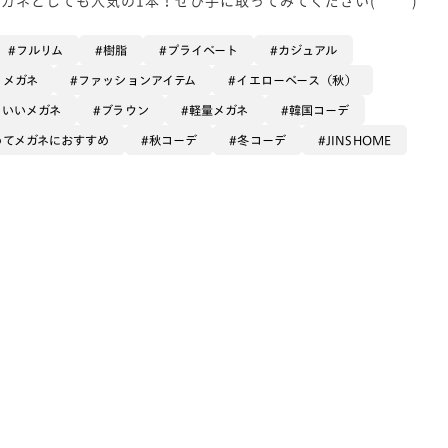
フルリム
樹脂
プライベート
カジュアル
るメガネ
ファッションアイテム
イエローベース（秋）
のいいメガネ
ブラウン
軽量メガネ
韓国コーデ
めてメガネにおすすめ
秋コーデ
冬コーデ
JINSHOME