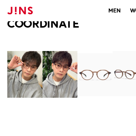
メガネのJINS TOP
JINS MEGANE STYLE
COORDINATE
MEN
W
COORDINATE