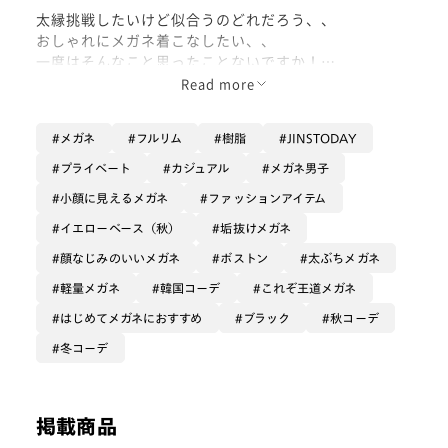
太縁挑戦したいけど似合うのどれだろう、、
おしゃれにメガネ着こなしたい、、
一度はそんなこと思ったことないですか！
かけるだけでおしゃれに旬な顔になりませんかー！！
Read more
メガネ
フルリム
樹脂
JINSTODAY
太縁で尚且つ軽いフレームお探しのあなたに必見！JIN
Sの新作フレームのご紹介です！
プライベート
カジュアル
メガネ男子
かけるだけで顔が引き締まり、ファッションのワンポイ
小顔に見えるメガネ
ファッションアイテム
ントに！そして今っぽいしゃれた雰囲気を出せるそんな
フレームが登場いたしましたʕ⸝⸝> ﻌ < ⸝⸝ʔ
イエローベース（秋）
垢抜けメガネ
男女年齢問わずおしゃれ使いにも普段使いにももってこ
顔なじみのいいメガネ
ボストン
太ぶちメガネ
いです🫶🏻✨
軽量メガネ
韓国コーデ
これぞ王道メガネ
ぜひ手に取ってお試しくださいませ！！
はじめてメガネにおすすめ
ブラック
秋コーデ
冬コーデ
掲載商品