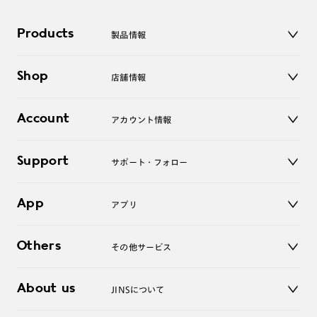
Products
製品情報
メガネ
Shop
店舗情報
サングラス
レンズ
店舗
コンタクトレンズ
Account
アカウント情報
オンラインショップ
老眼鏡
キッズ
マイページ／ログイン
Support
アクセサリー
サポート・フォロー
ログアウト
LINE公式アカウント
お知らせ
App
アプリ
よくあるご質問
ご利用ガイド
JINSアプリ
お問い合わせ
Others
その他サービス
3D WEB試着
About us
JINSについて
レンズ交換
オンラインギフト