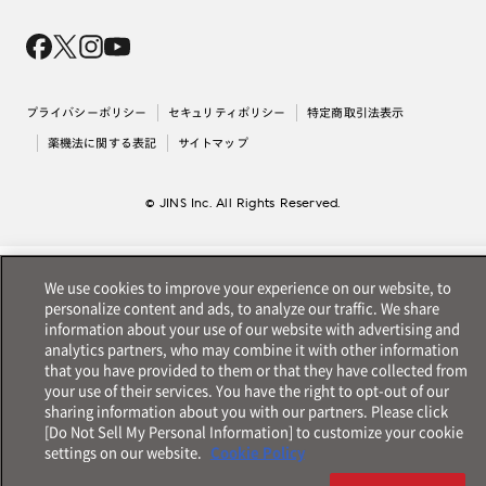
Magnify Life
価格案内
会社概要
採用情報
法人のお客様
出店について
プライバシーポリシー
セキュリティポリシー
特定商取引法表示
薬機法に関する表記
サイトマップ
© JINS Inc. All Rights Reserved.
We use cookies to improve your experience on our website, to
personalize content and ads, to analyze our traffic. We share
information about your use of our website with advertising and
analytics partners, who may combine it with other information
that you have provided to them or that they have collected from
your use of their services. You have the right to opt-out of our
sharing information about you with our partners. Please click
[Do Not Sell My Personal Information] to customize your cookie
settings on our website.
Cookie Policy