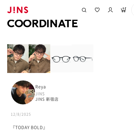
メガネのJINS TOP
JINS MEGANE STYLE
COORDINATE
0
COORDINATE
Reya
JINS
JINS 新宿店
12/8/2025
『TODAY BOLD』