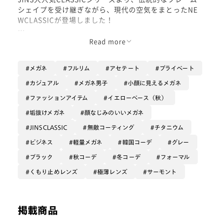
シェイプを受け継ぎながら、現代の空気をまとったNE
WCLASSICが登場しました！
アイコンには、クリスタルとして親しまれる石英(クオ
Read more
ーツ)。この造形をアレンジし、カシメパーツや蝶番と
いったディティールに落とし込んでいます。
メガネ
フルリム
アセテート
プライベート
アセテートとチタンを組み合わせたサーモンとタイプ！
カジュアル
メガネ男子
小顔に見えるメガネ
ヴィンテージらしい雰囲気と質感を再現するため、フロ
ファッションアイテム
イエローベース（秋）
ント上部にまでこだわり抜かれた1本です！
垢抜けメガネ
顔なじみのいいメガネ
人と差をつけたいなら絶対これ！
JINSCLASSIC
無敵コーティング
チタニウム
スタイリッシュにカッコよく、尚且つレトロ感も！
ビジネス
軽量メガネ
韓国コーデ
グレー
ぜひ手に取ってみてください！
ブラック
秋コーデ
冬コーデ
フォーマル
くもり止めレンズ
極薄レンズ
サーモント
掲載商品