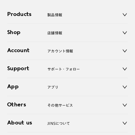
Products
製品情報
メガネ
Shop
店舗情報
サングラス
レンズ
店舗
コンタクトレンズ
Account
アカウント情報
オンラインショップ
老眼鏡
キッズ
マイページ／ログイン
Support
アクセサリー
サポート・フォロー
ログアウト
LINE公式アカウント
お知らせ
App
アプリ
よくあるご質問
ご利用ガイド
JINSアプリ
お問い合わせ
Others
その他サービス
3D WEB試着
About us
JINSについて
レンズ交換
オンラインギフト