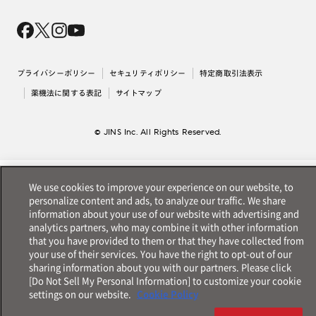
Magnify Life
価格案内
会社概要
採用情報
法人のお客様
出店について
プライバシーポリシー
セキュリティポリシー
特定商取引法表示
薬機法に関する表記
サイトマップ
© JINS Inc. All Rights Reserved.
We use cookies to improve your experience on our website, to
personalize content and ads, to analyze our traffic. We share
information about your use of our website with advertising and
analytics partners, who may combine it with other information
that you have provided to them or that they have collected from
your use of their services. You have the right to opt-out of our
sharing information about you with our partners. Please click
[Do Not Sell My Personal Information] to customize your cookie
settings on our website.
Cookie Policy