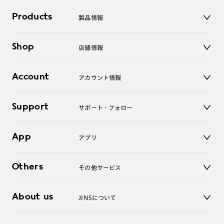
Products
製品情報
メガネ
Shop
店舗情報
サングラス
レンズ
店舗
コンタクトレンズ
Account
アカウント情報
オンラインショップ
老眼鏡
キッズ
マイページ／ログイン
Support
アクセサリー
サポート・フォロー
ログアウト
LINE公式アカウント
お知らせ
App
アプリ
よくあるご質問
ご利用ガイド
JINSアプリ
お問い合わせ
Others
その他サービス
3D WEB試着
About us
JINSについて
レンズ交換
オンラインギフト
Magnify Life
価格案内