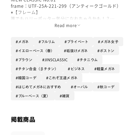
frame：UTF-25A-221-299（アンティークゴールド）
♦︎【フレーム】
誰でもハリーポッター気分になれちゃうかも！？
“メタルフレームの王道”を、NEW CLASSICの視点で再
Read more
構築。
メガネ
フルリム
プライベート
メガネ女子
ボストンとオーバルを掛け合わせた、縦に広がりすぎな
いレンズシェイプを採用し、多くの骨格に自然とフィッ
イエローベース（春）
垢抜けメガネ
ボストン
トする設計に仕上げています。
ブラウン
JINSCLASSIC
チタニウム
オールチタンならではの軽さとしなやかさで、至高の掛
け心地をお楽しみいただけます。
チタン合金（βチタン）
ビジネス
軽量メガネ
韓国コーデ
これぞ王道メガネ
はじめてメガネにおすすめ
オーバル
秋コーデ
♦︎【面長 × イエベ春夏が選ぶメガネ】
シルバーほどクールすぎず、肌馴染みの良いアンティー
ブルーベース（夏）
雑貨
クゴールドを採用。
ギラつきを抑えた上品な色味が、顔立ちに自然と溶け込
みます。
掲載商品
一見すると王道のボストン型ですが、縦幅をやや抑え、
横に長く設計されているため、顔型を選ばず掛けやすい