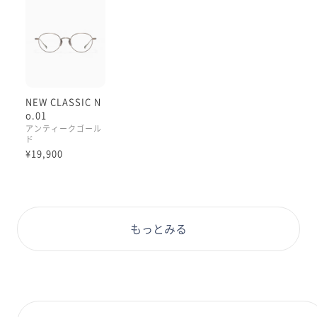
のも魅力。
クラシック感とモード感を程よく掛け合わせた一本で、
どなたでも“ハリーポッター気分”を楽しめます。
♦︎【ファッション】
アンティークなフレームの雰囲気に合わせ、少しレトロ
感のあるコートでスタイリング。
NEW CLASSIC N
物語性を感じさせる組み合わせが、コーディネート全体
o.01
に奥行きを与えてくれます。
アンティークゴール
ド
¥19,900
ぜひ、この高級感あふれる一本を店頭にてお試しくださ
い。
もっとみる