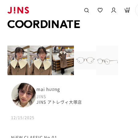
メガネのJINS TOP
JINS MEGANE STYLE
COORDINATE
0
COORDINATE
mai hương
JINS
JINS アトレヴィ大塚店
12/15/2025
NiEW CLASSIC No.01