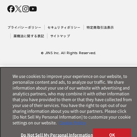
会社概要
採用情報
法人のお客様
出店について
プライバシーポリシー
セキュリティポリシー
特定商取引法表示
薬機法に関する表記
サイトマップ
© JINS Inc. All Rights Reserved.
We use cookies to improve your experience on our website, to
personalize content and ads, to analyze our traffic. We share
information about your use of our website with advertising and
analytics partners, who may combine it with other information
that you have provided to them or that they have collected from
your use of their services. You have the right to opt-out of our
sharing information about you with our partners. Please click
[Do Not Sell My Personal Information] to customize your cookie
settings on our website.
Cookie Policy
Do Not Sell My Personal Information
OK