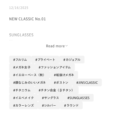
12/16/2025
NEW CLASSIC No.01
SUNGLASSES
UTF-25A-224
Read more
シルバーカラー（チタン合金にシルバー色のメッキ）の
フルリム
プライベート
カジュアル
フレームに
メガネ女子
ファッションアイテム
赤みのあるブラウンレンズが
イエローベース（秋）
垢抜けメガネ
優しく肌色綺麗に魅せてくれる
顔なじみのいいメガネ
ボストン
JINSCLASSIC
オススメサングラスです♪
チタニウム
チタン合金（βチタン）
イエベメイク
サングラス
SUNGLASSES
カラー濃度が51%
カラーレンズ
シルバー
ラウンド
程よい濃さで