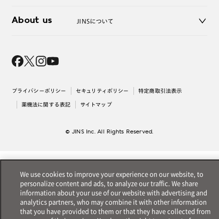
3D WEB試着
About us
JINSについて
レンズ交換
オンラインギフト
Magnify Life
価格案内
会社概要
採用情報
法人のお客様
出店について
プライバシーポリシー
セキュリティポリシー
特定商取引法表示
薬機法に関する表記
サイトマップ
© JINS Inc. All Rights Reserved.
We use cookies to improve your experience on our website, to
personalize content and ads, to analyze our traffic. We share
information about your use of our website with advertising and
analytics partners, who may combine it with other information
that you have provided to them or that they have collected from