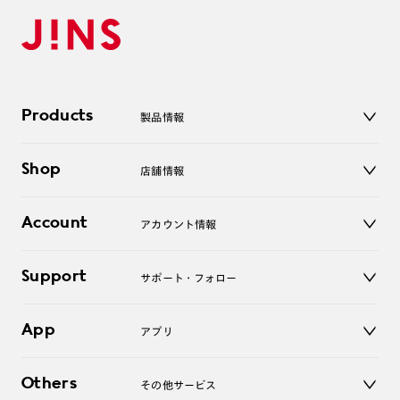
Products
製品情報
メガネ
Shop
店舗情報
サングラス
レンズ
店舗
コンタクトレンズ
Account
アカウント情報
オンラインショップ
老眼鏡
キッズ
マイページ／ログイン
Support
アクセサリー
サポート・フォロー
ログアウト
LINE公式アカウント
お知らせ
App
アプリ
よくあるご質問
ご利用ガイド
JINSアプリ
お問い合わせ
Others
その他サービス