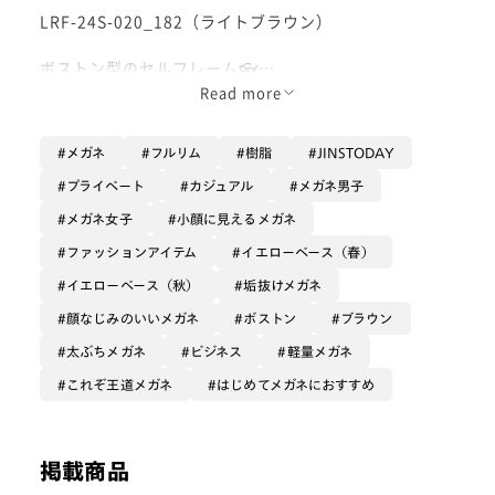
LRF-24S-020_182（ライトブラウン）
ボストン型のセルフレーム👓
Read more
肌馴染みのいいライトブラウンのカラーで、
どんなファッションにも合わせやすく垢抜けた印象に魅
メガネ
フルリム
樹脂
JINSTODAY
せてくれます🤎
プライベート
カジュアル
メガネ男子
ブリッジは金属パーツでできているため、アクセサリー
メガネ女子
小顔に見えるメガネ
感覚でかけていただけます♫✨
ファッションアイテム
イエローベース（春）
度数が強めの方の、
イエローベース（秋）
垢抜けメガネ
顔なじみのいいメガネ
ボストン
ブラウン
『目が小さくなる』
太ぶちメガネ
ビジネス
軽量メガネ
『レンズが分厚くてはみ出る』
これぞ王道メガネ
はじめてメガネにおすすめ
『重くてズレてしまう』
というお悩みを、錯視効果やフレーム構造、設計で解決
掲載商品
してくれるフレームです🥹