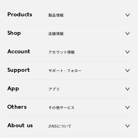
Products
製品情報
メガネ
Shop
店舗情報
サングラス
レンズ
店舗
コンタクトレンズ
Account
アカウント情報
オンラインショップ
老眼鏡
キッズ
マイページ／ログイン
Support
アクセサリー
サポート・フォロー
ログアウト
LINE公式アカウント
お知らせ
App
アプリ
よくあるご質問
ご利用ガイド
JINSアプリ
お問い合わせ
Others
その他サービス
3D WEB試着
About us
JINSについて
レンズ交換
オンラインギフト