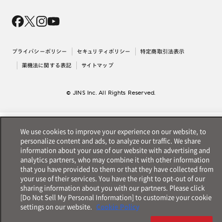
Magnify Life
価格案内
会社概要
採用情報
法人のお客様
出店について
プライバシーポリシー
セキュリティポリシー
特定商取引法表示
薬機法に関する表記
サイトマップ
© JINS Inc. All Rights Reserved.
We use cookies to improve your experience on our website, to
personalize content and ads, to analyze our traffic. We share
information about your use of our website with advertising and
analytics partners, who may combine it with other information
that you have provided to them or that they have collected from
your use of their services. You have the right to opt-out of our
sharing information about you with our partners. Please click
[Do Not Sell My Personal Information] to customize your cookie
settings on our website.
Cookie Policy